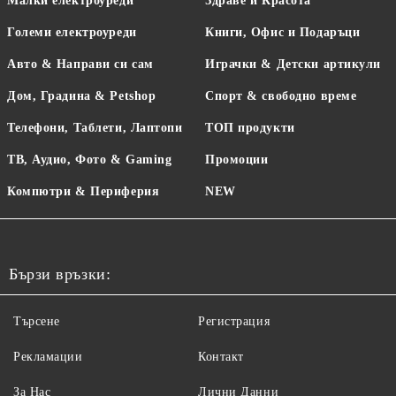
Малки електроуреди
Здраве и Красота
Големи електроуреди
Книги, Офис и Подаръци
Авто & Направи си сам
Играчки & Детски артикули
Дом, Градина & Petshop
Спорт & свободно време
Телефони, Таблети, Лаптопи
ТОП продукти
ТВ, Аудио, Фото & Gaming
Промоции
Компютри & Периферия
NEW
Бързи връзки:
Търсене
Регистрация
Рекламации
Контакт
За Нас
Лични Данни