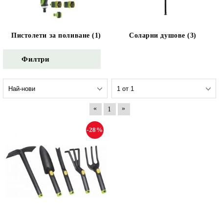
Пистолети за поливане (1)
Соларни душове (3)
Филтри
«
»
1
-28%