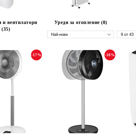
 и вентилатори
Уреди за отопление (8)
(35)
-17%
-18%