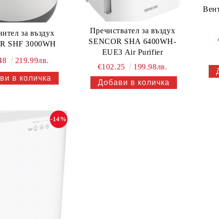
Вен
Пречиствател за въздух
ител за въздух
SENCOR SHA 6400WH-
R SHF 3000WH
EUE3 Air Purifier
.48
219.99лв.
€102.25
199.98лв.
-14%