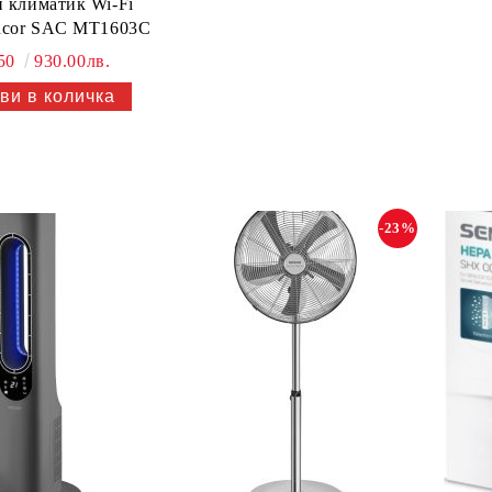
 климатик Wi-Fi
encor SAC MT1603C
.50
930.00лв.
-23%