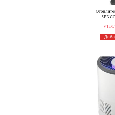
Отоплител
SENCO
€143