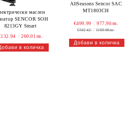
AllSeasons Sencor SAC
MT1803CH
лектрически маслен
диатор SENCOR SOH
€499.99
977.90лв.
8213GY Smart
€562.42
1100.00лв.
€132.94
260.01лв.