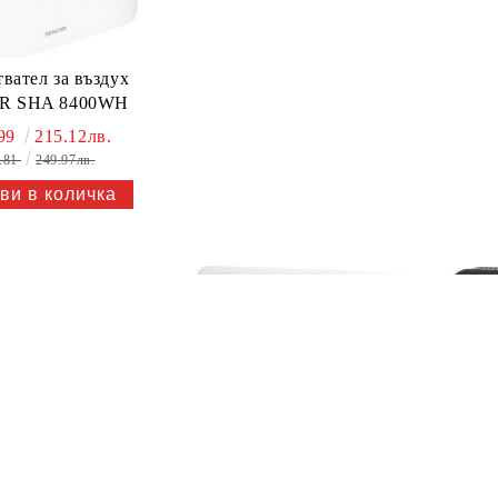
вател за въздух
R SHA 8400WH
.99
215.12лв.
.81
249.97лв.
Еле
Електрически конвектор
S
SENCOR SCF 3200WH