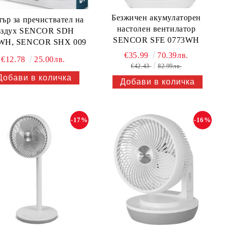
Безжичен акумулаторен
ър за пречиствател на
настолен вентилатор
ъздух SENCOR SDH
SENCOR SFE 0773WH
WH, SENCOR SHX 009
€35.99
70.39лв.
€12.78
25.00лв.
€42.43
82.99лв.
-17%
-16%