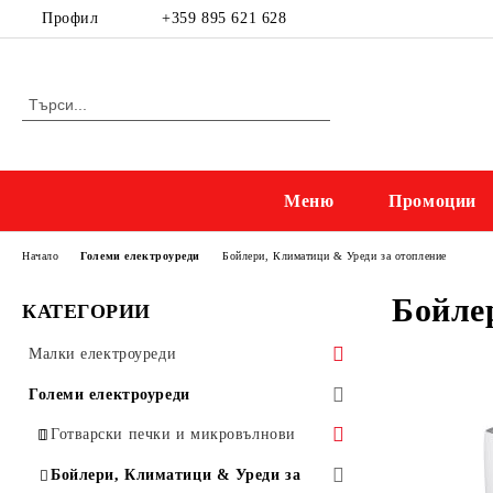
Профил
+359 895 621 628
Меню
Промоции
Начало
Големи електроуреди
Бойлери, Климатици & Уреди за отопление
Бойле
КАТЕГОРИИ
Малки електроуреди
Приготвяне на напитки
Големи електроуреди
Електрически кани
Kухненски уреди
Готварски печки и микровълнови
Приготвяне на кафе
Миксери, мелачки & кухненски
Готварски печки
Прахосмукачки и ютии
Бойлери, Климатици & Уреди за