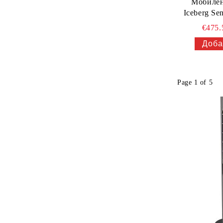
Мобилен
Iceberg S
€475
Page 1 of 5