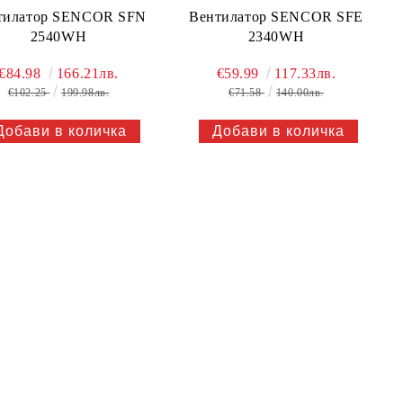
тилатор SENCOR SFN
Вентилатор SENCOR SFE
2540WH
2340WH
€84.98
166.21лв.
€59.99
117.33лв.
€102.25
199.98лв.
€71.58
140.00лв.