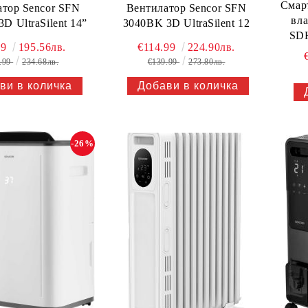
Смарт
тор Sencor SFN
Вентилатор Sencor SFN
вл
D UltraSilent 14”
3040BK 3D UltraSilent 12
SDH
99
195.56лв.
€114.99
224.90лв.
.99
234.68лв.
€139.99
273.80лв.
-26%