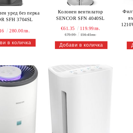
Филт
Колонен вентилатор
ен уред без перка
в
SENCOR SFN 4040SL
R SFH 3704SL
1210
€61.35
119.99лв.
.16
280.00лв.
€79.99
156.45лв.