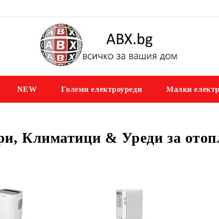
NEW
Големи електроуреди
Малки електр
ри, Климатици & Уреди за отоп