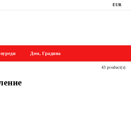
EUR
оуреди
Дом, Градина
43 product(s)
ление