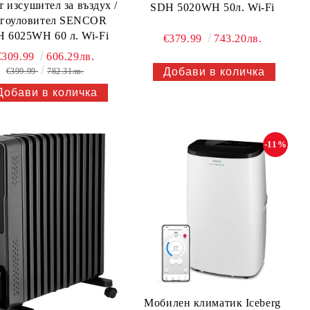
 изсушител за въздух /
SDH 5020WH 50л. Wi-Fi
агоуловител SENCOR
 6025WH 60 л. Wi-Fi
€379.99
743.20лв.
€309.99
606.29лв.
€399.99
782.31лв.
-11%
Мобилен климатик Iceberg