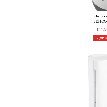
Овлажн
SENCO
€112