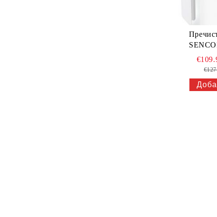
Пречист
SENCO
€109
€127