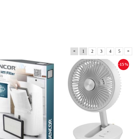
«
»
1
2
3
4
5
-15%