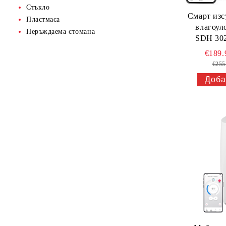
Стъкло
Смарт изс
Пластмаса
влагоулови
Неръждаема стомана
SDH 302
€189
€255