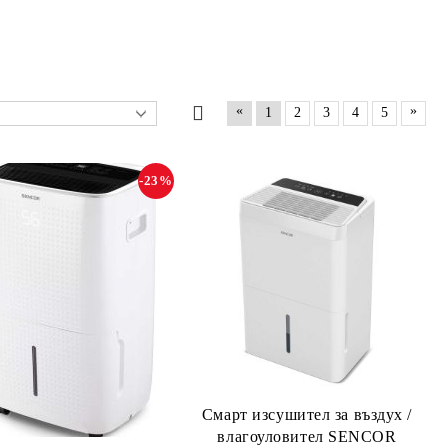
«
»
1
2
3
4
5
-23%
Смарт изсушител за въздух /
влагоуловител SENCOR