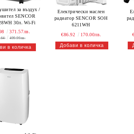
ушител за въздух /
Електрически маслен
Е
тел SENCOR
радиатор SENCOR SOH
ра
8WH 30л. Wi-Fi
6211WH
.98
371.57лв.
€86.92
170.00лв.
.64
499.99лв.