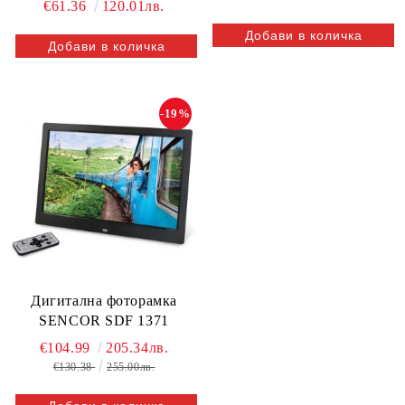
€61.36
120.01лв.
-19%
Дигитална фоторамка
SENCOR SDF 1371
€104.99
205.34лв.
€130.38
255.00лв.