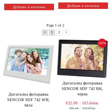
Page 1 of 2
«
»
1
2
-14%
Дигитална фоторамка
SENCOR SDF 742 BK,
черна
Дигитална фоторамка
SENCOR SDF 742 WH,
€52.99
103.64лв.
бяла
€61.34
119.97лв.