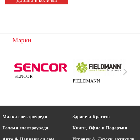
Марки
SENCOR
FIELDMANN
LA
Малки електроуреди
Здраве и Красота
Големи електроуреди
Книги, Офис и Подаръци
Авто & Направи си сам
Играчки & Детски артикули