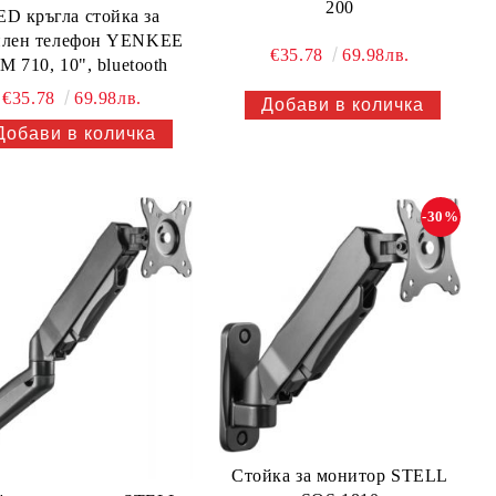
200
ED кръгла стойка за
илен телефон YENKEE
€35.78
69.98лв.
M 710, 10", bluetooth
€35.78
69.98лв.
-30%
Стойка за монитор STELL