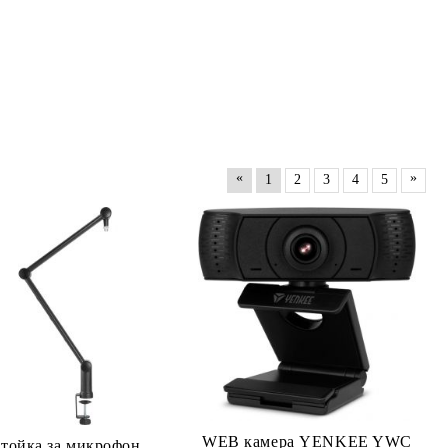
«
»
1
2
3
4
5
WEB камера YENKEE YWC
тойка за микрофон