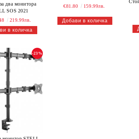
Сто
за два монитора
€81.80
159.99лв.
LL SOS 2021
.48
219.99лв.
-23%
а монитор STELL