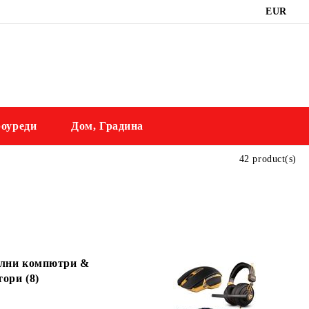
EUR
оуреди
Дом, Градина
42 product(s)
лни компютри &
ори (8)