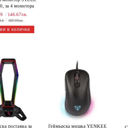
0, за 4 монитора
99
146.67лв.
.14
189.99лв.
ска поставка за
Геймърска мишка YENKEE
С