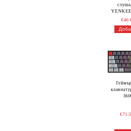
слуша
YENKEE
€46
Геймър
клавиат
36
€71.