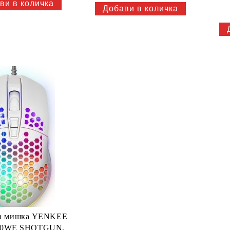
ка мишка YENKEE
30WE SHOTGUN,