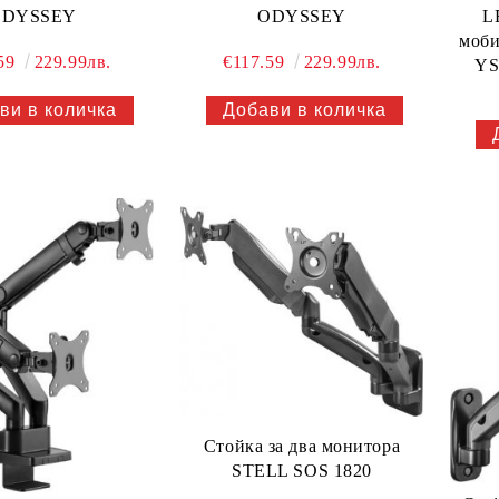
L
ODYSSEY
ODYSSEY
моб
.59
229.99лв.
€117.59
229.99лв.
YS
Стойка за два монитора
STELL SOS 1820