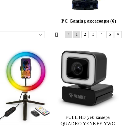
PC Gaming аксесоари (6)
«
»
1
2
3
4
5
FULL HD уеб камера
QUADRO YENKEE YWC