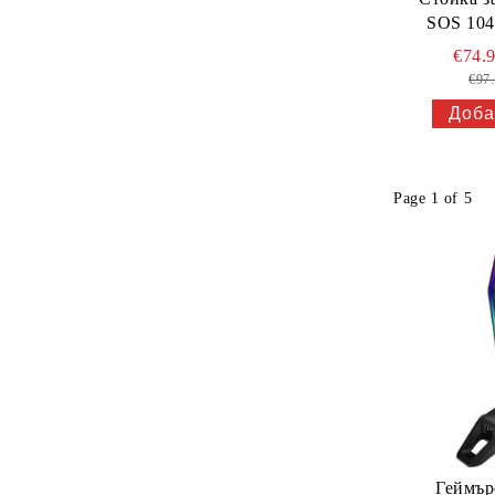
SOS 104
€74.
€97
Page 1 of 5
Геймър