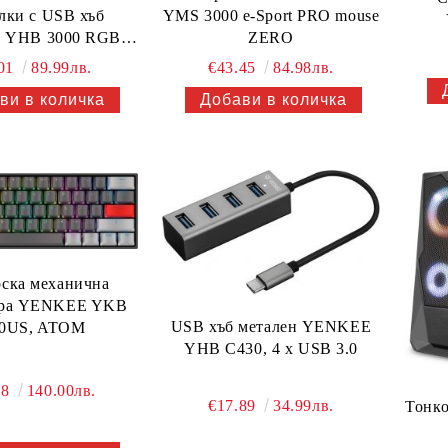
лки с USB хъб
YMS 3000 e-Sport PRO mouse
 YHB 3000 RGB,
ZERO
3xUSB
.01
89.99лв.
€43.45
84.98лв.
скa механична
ура YENKEE YKB
USB хъб метален YENKEE
00US, ATOM
YHB C430, 4 x USB 3.0
58
140.00лв.
€17.89
34.99лв.
Тонк