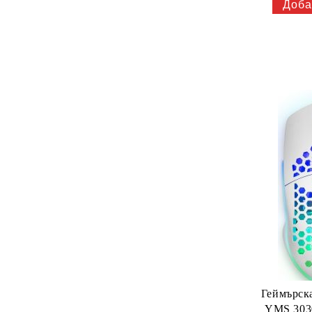
Геймърс
YMS 30