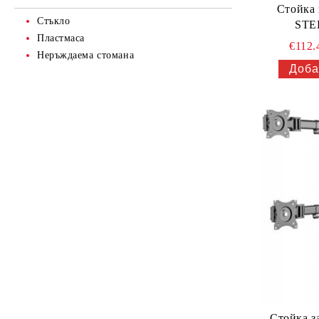
Стойка 
Стъкло
STE
Пластмаса
€112
Неръждаема стомана
Стойка з