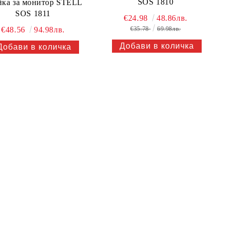
SOS 1810
йка за монитор STELL
SOS 1811
€24.98
48.86лв.
€48.56
94.98лв.
€35.78
69.98лв.