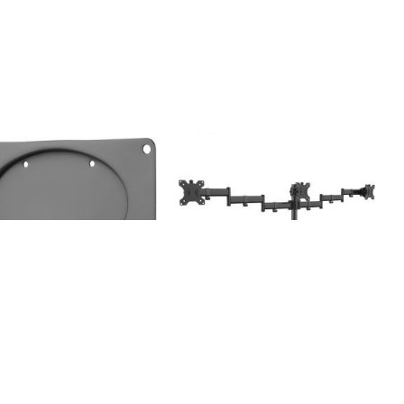
A адаптер за монитор
STELL SAA 1000
Стойка за дисплей STELL
SOS 1030, тройна
€5.62
10.99лв.