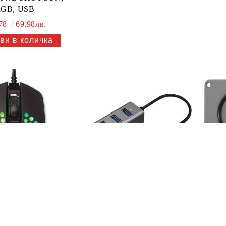
GB, USB
.78
69.98лв.
VES
USB хъб метален YENKEE
YHB 4300, 4 порта USB 3.0
ка мишка YENKEE