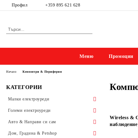
Профил
+359 895 621 628
Меню
Промоции
Начало
Компютри & Периферия
Компю
КАТЕГОРИИ
Малки електроуреди
Приготвяне на напитки
Големи електроуреди
Wireless & 
Електрически кани
Kухненски уреди
Готварски печки и микровълнови
Авто & Направи си сам
наблюдение 
Приготвяне на кафе
Миксери, мелачки & кухненски
Готварски печки
Прахосмукачки и ютии
Бойлери, Климатици & Уреди за
Осветление & Електроматериали
Дом, Градина & Petshop