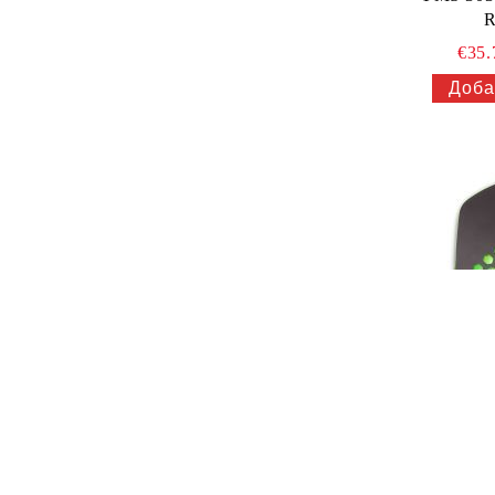
R
€35
Геймърс