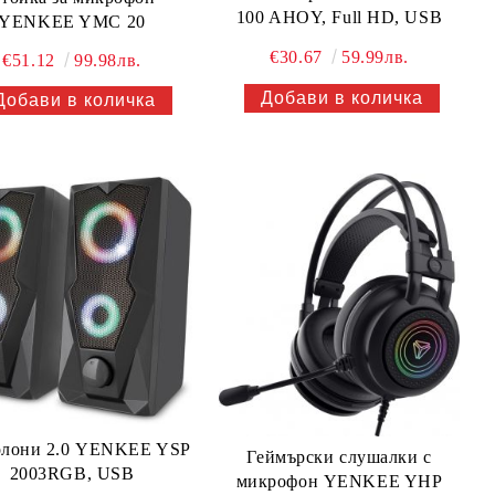
100 AHOY, Full HD, USB
YENKEE YMC 20
€30.67
59.99лв.
€51.12
99.98лв.
олони 2.0 YENKEE YSP
Геймърски слушалки с
2003RGB, USB
микрофон YENKEE YHP