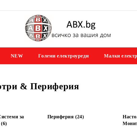
NEW
Големи електроуреди
Малки електр
три & Периферия
Системи за
Периферия (24)
Насто
(6)
Монит