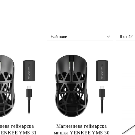
иева геймърска
Магнезиева геймърска
YENKEE YMS 31
мишка YENKEE YMS 30