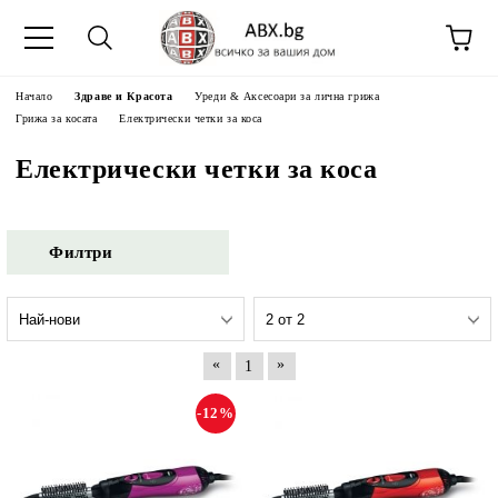
Начало
Здраве и Красота
Уреди & Аксесоари за лична грижа
Грижа за косата
Електрически четки за коса
Електрически четки за коса
Филтри
«
»
1
-12%