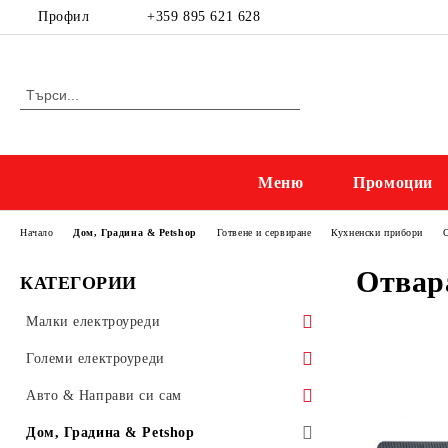
Профил
+359 895 621 628
Меню
Промоции
Начало
Дом, Градина & Petshop
Готвене и сервиране
Кухненски прибори
О
Отвар
КАТЕГОРИИ
Малки електроуреди
Приготвяне на напитки
Големи електроуреди
Електрически кани
Kухненски уреди
Готварски печки и микровълнови
Авто & Направи си сам
Приготвяне на кафе
Миксери, мелачки & кухненски
Готварски печки
Прахосмукачки и ютии
Бойлери, Климатици & Уреди за
Осветление & Електроматериали
Дом, Градина & Petshop