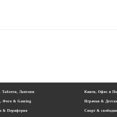
BUDDY TOYS
RETLUX
YENKEE
, Таблети, Лаптопи
Книги, Офис и П
о, Фото & Gaming
Играчки & Детск
и & Периферия
Спорт & свободно