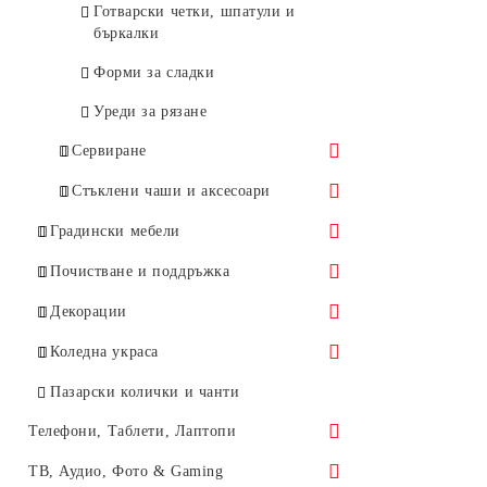
Готварски четки, шпатули и
Пистолети за поливане
бъркалки
Соларни душове
Форми за сладки
Уреди за рязане
Сервиране
Кухненски ръкавици
Стъклени чаши и аксесоари
Сламки и украса за коктейли
Градински мебели
Барбекю и аксесоари
Почистване и поддръжка
Барбекюта
Аксесоари за градински
Съхранение и поддръжка
Декорации
инструменти
Аксесоари и прибори за скара и
Кутии за съхранение
Препарати за кухня и аксесоари
Декорация за дома
Коледна украса
барбекю
Градински маси
Кофи и комплекти за
Декоративни часовници
Коледни лампички
Пазарски колички и чанти
Градински столове и шезлонги
почистване
Телефони, Таблети, Лаптопи
Хамаци и Люлки
Метли, мопове и кофи
Мобилни телефони и аксесоари
ТВ, Аудио, Фото & Gaming