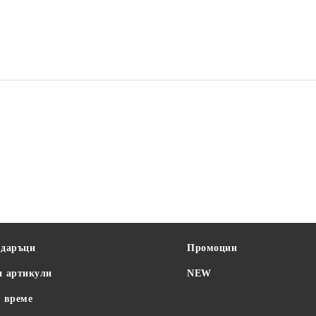
SAGE
STELL
BAYBY
одаръци
Промоции
и артикули
NEW
 време