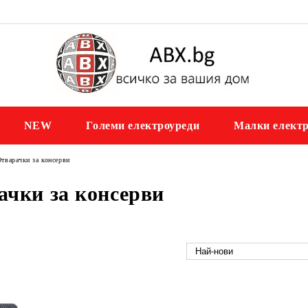
NEW
Големи електроуреди
Малки електр
тварачки за консерви
ачки за консерви