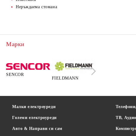
Неръждаема стомана
Марки
SENCOR
FIELDMANN
LAMART
Малки електроуреди
Телефони
Големи електроуреди
ТВ, Ауди
Авто & Направи си сам
Компютр