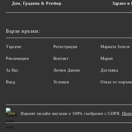
Дом, Градина & Petshop
Здраве и
Бързи връзки:
Търсене
Регистрация
Maрката Sencor
Рекламации
Контакт
Марки
За Нас
Лични Данни
Доставка
Вход
Условия
Отказ от поръчк
Нашият онлайн магазин е 100% съобразен с GDPR.
Проч
GDPR