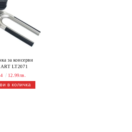
чка за консерви
ART LT2071
64
12.99лв.