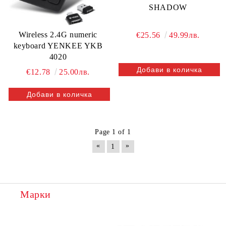
SHADOW
Wireless 2.4G numeric
€25.56
49.99лв.
keyboard YENKEE YKB
4020
€12.78
25.00лв.
Page 1 of 1
«
»
1
Марки