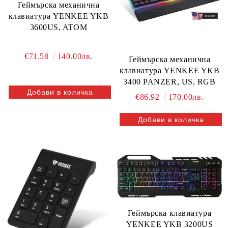
Геймърскa механична
клавиатура YENKEE YKB
3600US, ATOM
€71.58
140.00лв.
Геймърскa механична
клавиатура YENKEE YKB
3400 PANZER, US, RGB
€86.92
170.00лв.
Геймърска клавиатура
YENKEE YKB 3200US