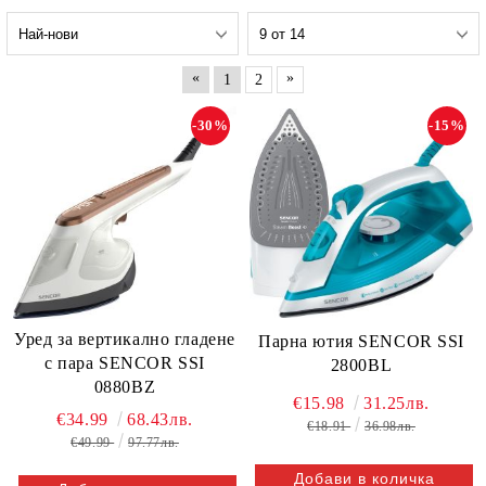
«
»
1
2
-30%
-15%
Уред за вертикално гладене
Парна ютия SENCOR SSI
с пара SENCOR SSI
2800BL
0880BZ
€15.98
31.25лв.
€34.99
68.43лв.
€18.91
36.98лв.
€49.99
97.77лв.