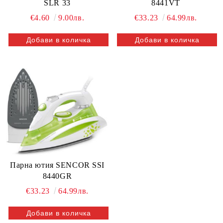
SLR 33
8441VT
€4.60
9.00лв.
€33.23
64.99лв.
Парна ютия SENCOR SSI
8440GR
€33.23
64.99лв.