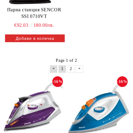
Парна станция SENCOR
SSI 0710VT
€92.03
180.00лв.
Page 1 of 2
«
»
1
2
-16%
-16%