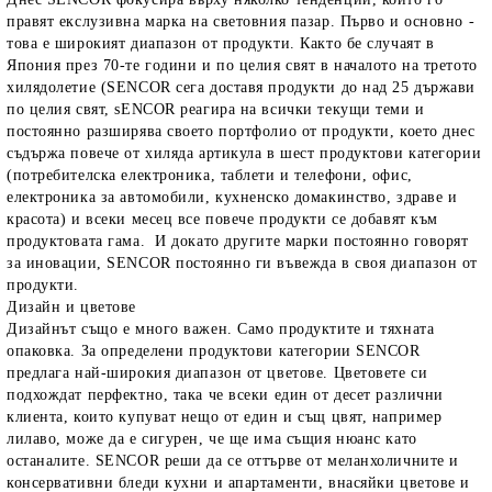
правят екслузивна марка на световния пазар. Първо и основно -
това е широкият диапазон от продукти. Както бе случаят в
Япония през 70-те години и по целия свят в началото на третото
хилядолетие (SENCOR сега доставя продукти до над 25 държави
по целия свят, sENCOR реагира на всички текущи теми и
постоянно разширява своето портфолио от продукти, което днес
съдържа повече от хиляда артикула в шест продуктови категории
(потребителска електроника, таблети и телефони, офис,
електроника за автомобили, кухненско домакинство, здраве и
красота) и всеки месец все повече продукти се добавят към
продуктовата гама. И докато другите марки постоянно говорят
за иновации, SENCOR постоянно ги въвежда в своя диапазон от
продукти.
Дизайн и цветове
Дизайнът също е много важен. Само продуктите и тяхната
опаковка. За определени продуктови категории SENCOR
предлага най-широкия диапазон от цветове. Цветовете си
подхождат перфектно, така че всеки един от десет различни
клиента, които купуват нещо от един и същ цвят, например
лилаво, може да е сигурен, че ще има същия нюанс като
останалите. SENCOR реши да се оттърве от меланхоличните и
консервативни бледи кухни и апартаменти, внасяйки цветове и