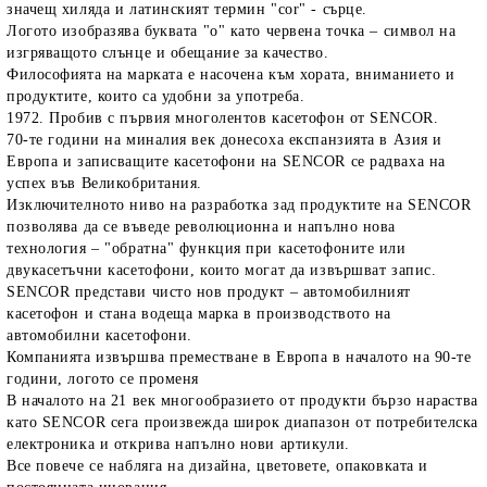
значещ хиляда и латинският термин "cor" - сърце.
Логото изобразява буквата "o" като червена точка – символ на
изгряващото слънце и обещание за качество.
Философията на марката е насочена към хората, вниманието и
продуктите, които са удобни за употреба.
1972. Пробив с първия многолентов касетофон от SENCOR.
70-те години на миналия век донесоха експанзията в Азия и
Европа и записващите касетофони на SENCOR се радваха на
успех във Великобритания.
Изключителното ниво на разработка зад продуктите на SENCOR
позволява да се въведе революционна и напълно нова
технология – "обратна" функция при касетофоните или
двукасетъчни касетофони, които могат да извършват запис.
SENCOR представи чисто нов продукт – автомобилният
касетофон и стана водеща марка в производството на
автомобилни касетофони.
Компанията извършва преместване в Европа в началото на 90-те
години, логото се променя
В началото на 21 век многообразието от продукти бързо нараства
като SENCOR сега произвежда широк диапазон от потребителска
електроника и открива напълно нови артикули.
Все повече се набляга на дизайна, цветовете, опаковката и