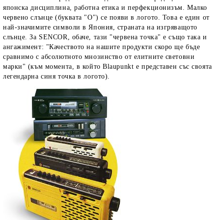
японска дисциплина, работна етика и перфекционизъм. Малко
червено слънце (буквата "О") се появи в логото. Това е един от
най-значимите символи в Япония, страната на изгряващото
слънце. За SENCOR, обаче, тази "червена точка" е също така и
ангажимент: "Качеството на нашите продукти скоро ще бъде
сравнимо с абсолютното мнозинство от елитните световни
марки" (към момента, в който Blaupunkt е представен със своята
легендарна синя точка в логото).