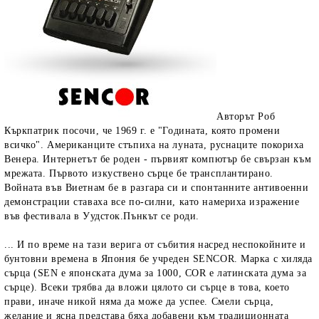
Авторът Роб
Къркпатрик посочи, че 1969 г. е "Годината, която промени
всичко". Американците стъпиха на луната, руснаците покориха
Венера. Интернетът бе роден - първият компютър бе свързан към
мрежата. Първото изкуствено сърце бе трансплантирано.
Войната във Виетнам бе в разгара си и спонтанните антивоенни
демонстрации ставаха все по-силни, като намериха изражение
във фестивала в Уудсток.Пънкът се роди.
... И по време на тази верига от събития насред неспокойните и
бунтовни времена в Япония бе учреден SENCOR. Maрка с хиляда
сърца (SEN е японската дума за 1000, COR е латинската дума за
сърце). Всеки трябва да вложи цялото си сърце в това, което
прави, иначе никой няма да може да успее. Смели сърца,
желание и ясна представа бяха добавени към традиционната