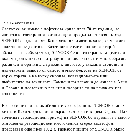
1970 - експанзия
Светът се занимава с нефтената криза през 70-те години, но
японските електронни организации продължават своя възход.
SENCOR е една от тях. Беше ясно от самото начало, че марката
знае точно къде отива. Качеството е електронния сектор бе
абсолютна необходимост, SENCOR бе ориентиран към целите и
включи допълнителни атрибути - иновативност и многообразие,
различен и оригинален дизайн, цветове, уникални свойства и
наличности, защото от самото начало фокусът на SENCOR бе
върху хората, а не върху снобите, колекционерите или
любителите на техниката. Компанията започна да изнася в Азия
и Европа и постепенно разшири пазарите си на всичките пет
континента.
Касетофоните и автомобилните касетофони на SENCOR станаха
хит във Великобритания и бързо след това и в цяла Европа. Най-
големият еволюционен триумф на SENCOR бе първият и в много
отношения революционен многолентов стерео касетофон,
представен още през 1972 г. Разработчиците от SENCOR бързо