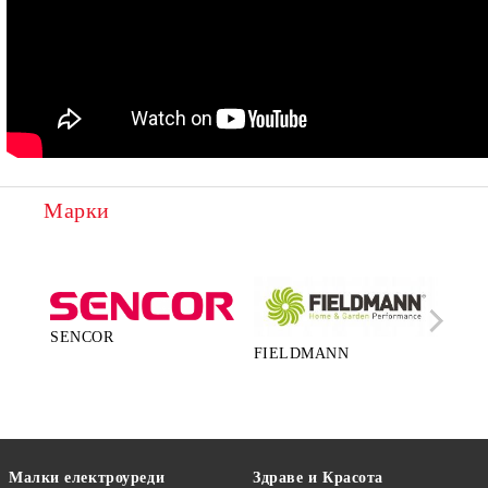
Марки
SENCOR
FIELDMANN
LA
Малки електроуреди
Здраве и Красота