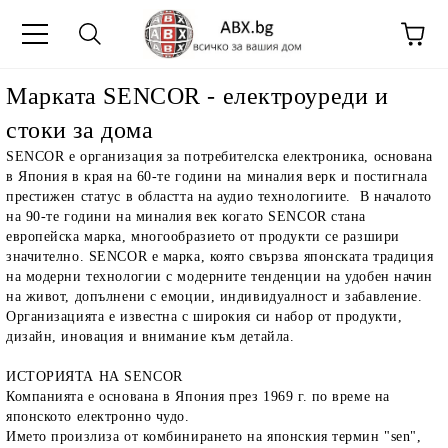
Maрката SENCOR - електроуреди и
стоки за дома
SENCOR е организация за потребителска електроника, основана
в Япония в края на 60-те години на миналия верк и постигнала
престижен статус в областта на аудио технологиите. В началото
на 90-те години на миналия век когато SENCOR стана
европейска марка, многообразието от продукти се разшири
значително. SENCOR е марка, която свързва японската традиция
на модерни технологии с модерните тенденции на удобен начин
на живот, допълнени с емоции, индивидуалност и забавление.
Организацията е известна с широкия си набор от продукти,
дизайн, иновация и внимание към детайла.
ИСТОРИЯТА НА SENCOR
Компанията е основана в Япония през 1969 г. по време на
японското електронно чудо.
Името произлиза от комбинирането на японския термин "sen",