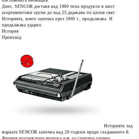
постоянната иновация.
Днес, SENCOR доставя над 1000 типа продукти в шест
асортиментови групи до над 25 държави по целия свят.
Историята, която започна през 1969 г., продължава. И
продължава ударно.
История
Произход
Историята зад
марката SENCOR започна над 20 години преди създаването й.
Япония разглеждаше въпроса как да стартира ударно