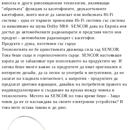
внесоха и други революционни технологии, включващи
"обратната" функция за касетофоните, двукасетъчните
касетофони, които могат да записват или мобилната Hi-Fi
система - една от първите преносими Hi-Fi системи със система
за намаляване на шума Dolby NR®. SENCOR дава на Европа нов
достъп до автомобилните радиоапарати и представя чисто нов
продукт - автомобилен радиоапарат с касетофон.
Продукти с душа, изготвени със сърце
Технологията не бе единствената движеща сила зад SENCOR.
Това беше също и горепосоченото сърце. SENCOR настояваше
хората да се забавляват при използването на продуктите му. И
затова беше много важно за продуктите да имат оригинален и
интересен дизайн, да са лесни за употреба и интуитивни, да не
залагат на хладната елегантност, а напротив - продуктите да
предлагат цветови вариации, давайки на потребителя правото на
индивидуализиране и създаване на връзка между човека и
технологията. Мотото на SENCOR по това време беше - Защо
човек да не се наслаждава на своите електронни устройства? И
това мото остава такова и до днес.