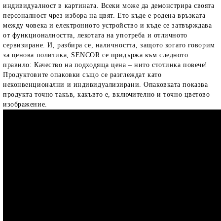
индивидуалност в картината. Всеки може да демонстрира своята
персоналност чрез избора на цвят. Ето къде е родена връзката
между човека и електронното устройство и къде се затвърждава
от функционалността, лекотата на употреба и отличното
сервизиране. И, разбира се, наличността, защото когато говорим
за ценова политика, SENCOR се придържа към следното
правило: Качество на подходяща цена – нито стотинка повече!
Продуктовите опаковки също се разглеждат като
неконвенционални и индивидуализирани. Опаковката показва
продукта точно такъв, какъвто е, включително и точно цветово
изображение.