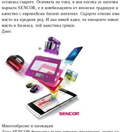
останаха същите. Основата на това, в коя посока се насочва
марката SENCOR, е в комбинацията от японски традиции и
качество с европейски бизнес интелект. Сърцето отново има
място на предния ред. И ако някой каже, че емоциите нямат
място в бизнеса, той наистина греши.
Днес
Многообразие и иновация
Днес SENCOR фокусира върху няколко тенденции, които го