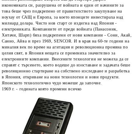
икономиката си, разрушена от войната и един от начините за
това беше чрез подкрепено от правителството закупуване на
ноухау от САЩ и Европа, за което японците инвестираха над
милиард долара. Чисто нов старт се издигна над Япония -
електрониката. Компаниите от преди войната (Панасоник,
Хитачи, Шарп) бяха подкрепени от нови компании - Сони, Акай,
Санио, Айва и през 1969, SENCOR. И в края на 60-те години на
миналия век по време на агитация и революционна промяна по
целия свят, в Япония нещата се промениха значително за
електронните компании. Внесените технологии не можеха да се
справят с търсенето, което водеше до изоставане и задачата беше
революционно стартиране на собствено изследване и разработка
в Япония, откриване на нови технологии и нови продукти.
Японското технологично чудо можеше да започне.
1969 г. - годината която промени всичко