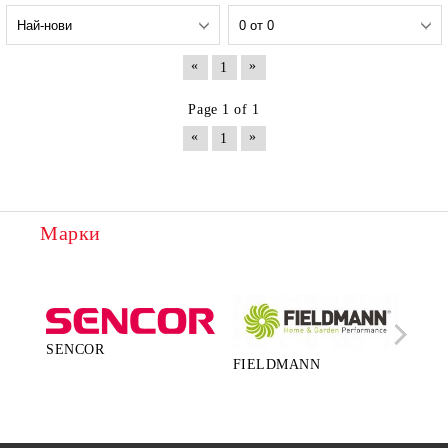
«
»
1
Page 1 of 1
«
»
1
Марки
SENCOR
FIELDMANN
LA