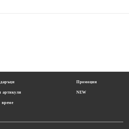
SAGE
STELL
BAYBY
одаръци
Промоции
и артикули
NEW
 време