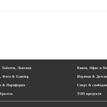
BUDDY TOYS
RETLUX
YENKEE
, Таблети, Лаптопи
Книги, Офис и П
о, Фото & Gaming
Играчки & Детск
и & Периферия
Спорт & свободно
 Красота
ТОП продукти