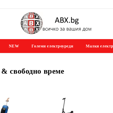
NEW
Големи електроуреди
Малки електр
 & свободно време