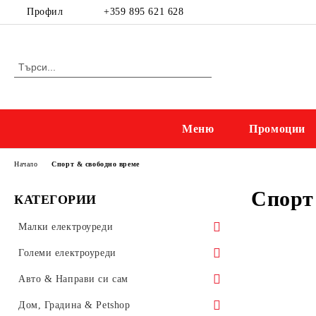
Профил
+359 895 621 628
Меню
Промоции
Начало
Спорт & свободно време
Спорт
КАТЕГОРИИ
Малки електроуреди
Приготвяне на напитки
Големи електроуреди
Електрически кани
Kухненски уреди
Готварски печки и микровълнови
Авто & Направи си сам
Приготвяне на кафе
Миксери, мелачки & кухненски
Готварски печки
Прахосмукачки и ютии
Бойлери, Климатици & Уреди за
Осветление & Електроматериали
Дом, Градина & Petshop