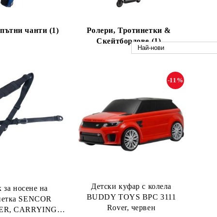
пътни чанти (1)
Ролери, Тротинетки &
Скейтбордове (1)
-11%
Детски куфар с колела
 за носене на
BUDDY TOYS BPC 3111
нетка SENCOR
Rover, червен
ER, CARRYING