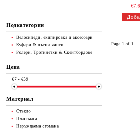
Готварски четки, шпатули и
Пистолети за поливане
Площадки за игра и аксесоари
Машинки за подстригване и
€7.
бъркалки
тримери
Соларни душове
Форми за сладки
Подкатегории
Уреди за рязане
Велосипеди, екипировка и аксесоари
Page 1 of 1
Куфари & пътни чанти
Ролери, Тротинетки & Скейтбордове
Цена
€7 - €59
Материал
Стъкло
Пластмаса
Неръждаема стомана