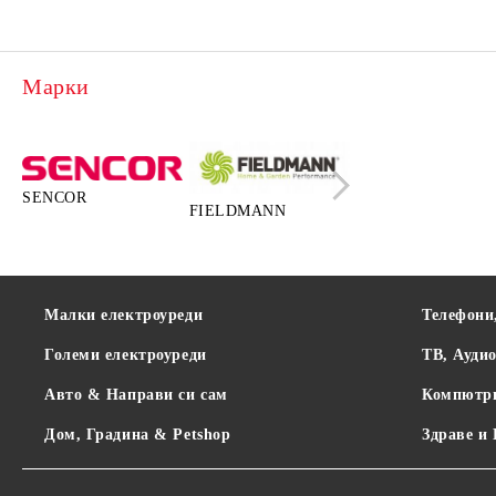
Марки
SENCOR
FIELDMANN
LAMART
Малки електроуреди
Телефони
Големи електроуреди
ТВ, Ауди
Авто & Направи си сам
Компютр
Дом, Градина & Petshop
Здраве и