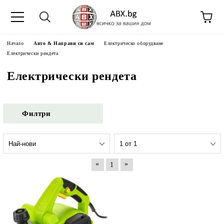
Начало
Авто & Направи си сам
Електрическо оборудване
Електрически рендета
Електрически рендета
Филтри
«
»
1