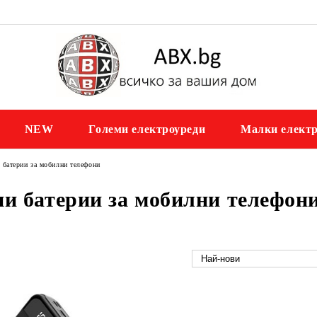
NEW
Големи електроуреди
Малки електр
батерии за мобилни телефони
и батерии за мобилни телефон