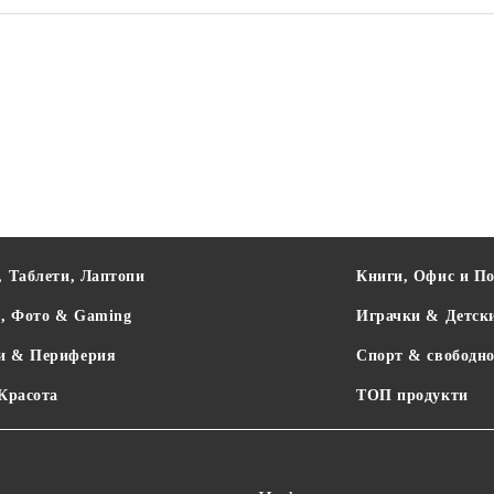
BUDDY TOYS
RETLUX
YENKEE
, Таблети, Лаптопи
Книги, Офис и П
о, Фото & Gaming
Играчки & Детск
и & Периферия
Спорт & свободно
 Красота
ТОП продукти