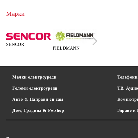
Марки
SENCOR
FIELDMANN
LAMART
Малки електроуреди
Телефони
Големи електроуреди
ТВ, Ауди
Авто & Направи си сам
Компютр
Дом, Градина & Petshop
Здраве и