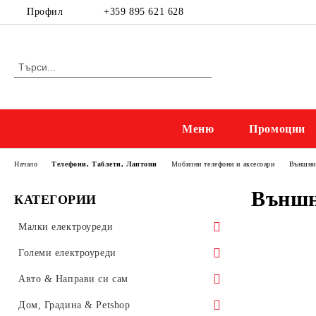
Профил
+359 895 621 628
Меню
Промоции
Начало
Телефони, Таблети, Лаптопи
Мобилни телефони и аксесоари
Външни 
Външн
КАТЕГОРИИ
Малки електроуреди
Приготвяне на напитки
Големи електроуреди
Електрически кани
Kухненски уреди
Готварски печки и микровълнови
Авто & Направи си сам
Приготвяне на кафе
Миксери, мелачки & кухненски
Готварски печки
Прахосмукачки и ютии
Бойлери, Климатици & Уреди за
Осветление & Електроматериали
Дом, Градина & Petshop