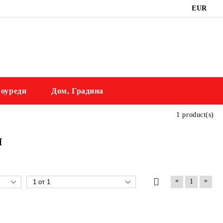
EUR
оуреди
Дом, Градина
1 product(s)
и
«
»
1