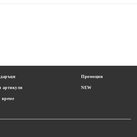
SAGE
STELL
BAYBY
одаръци
Промоции
и артикули
NEW
 време