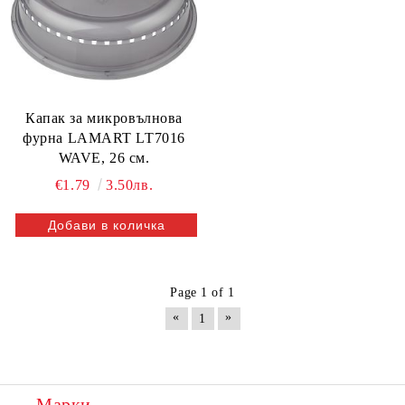
Капак за микровълнова
фурна LAMART LT7016
WAVE, 26 см.
€1.79
3.50лв.
Page 1 of 1
«
»
1
Марки