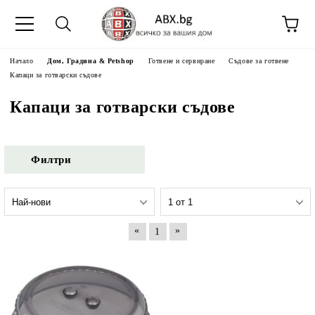
Начало
Дом, Градина & Petshop
Готвене и сервиране
Съдове за готвене
Капаци за готварски съдове
Капаци за готварски съдове
Филтри
«
»
1