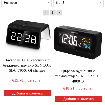
«
»
1
Настолен LED часовник с
безжично зарядно SENCOR
SDC 7900, Qi charger
Цифров будилник с
термометър SENCOR SDC
€35.78
69.98лв.
4800 B
€18.91
36.98лв.