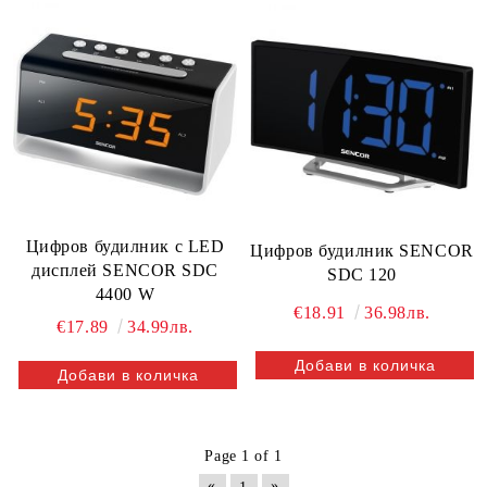
Цифров будилник с LED
Цифров будилник SENCOR
дисплей SENCOR SDC
SDC 120
4400 W
€18.91
36.98лв.
€17.89
34.99лв.
Page 1 of 1
«
»