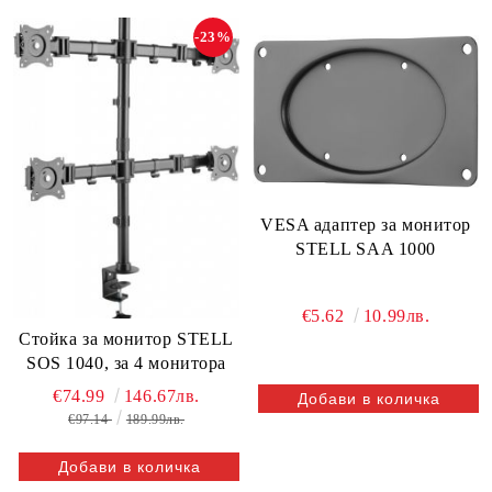
-23%
VESA адаптер за монитор
STELL SAA 1000
€5.62
10.99лв.
Стойка за монитор STELL
SOS 1040, за 4 монитора
€74.99
146.67лв.
€97.14
189.99лв.