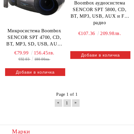
Boombox аудиосистема
SENCOR SPT 5800, CD,
BT, MP3, USB, AUX и FM
радио
Микросистема Boombox
€107.36
209.98лв.
SENCOR SPT 4700, CD,
BT, MP3, SD, USB, AUX,
FM Radio
€79.99
156.45лв.
€92.03
180.00лв.
Page 1 of 1
«
»
1
Марки