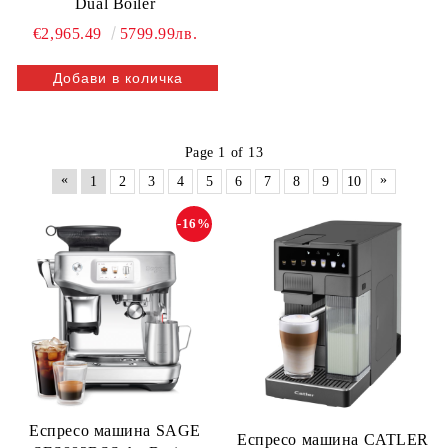
Dual Boiler
€2,965.49
5799.99лв.
Page 1 of 13
«
»
1
2
3
4
5
6
7
8
9
10
-16%
Еспресо машина SAGE
Еспресо машина CATLER