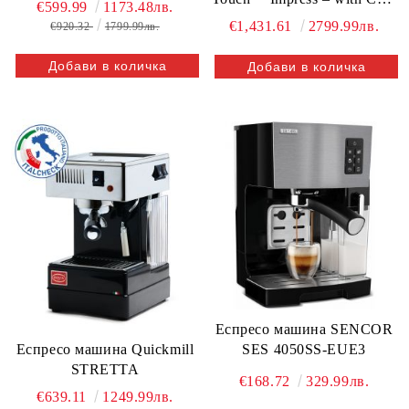
€599.99
1173.48лв.
Extraction
€1,431.61
2799.99лв.
€920.32
1799.99лв.
Еспресо машина SENCOR
SES 4050SS-EUE3
Еспресо машина Quickmill
STRETTA
€168.72
329.99лв.
€639.11
1249.99лв.