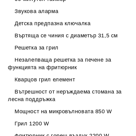
Звукова аларма
Детска предпазна ключалка
Въртяща се чиния с диаметър 31,5 см
Решетка за грил
Незалепваща решетка за печене за
функцията на фритюрник
Кварцов грил елемент
Вътрешност от неръждаема стомана за
лесна поддръжка
Мощност на микровълновата 850 W
Грил 1200 W
Фритюрник с горещ въздух 2200 W