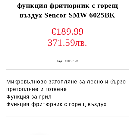
функция фритюрник с горещ
въздух Sencor SMW 6025BK
€189.99
371.59лв.
Код:
40050128
Микровълново затопляне за лесно и бързо
претопляне и готвене
Функция за грил
Функция фритюрник
с горещ въздух
Добави в желани