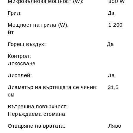
Микровълнова мощност (W): 850 W
Грил: Да
Мощност на грила (W): 1 200
Вт
Горещ въздух: Да
Контрол:
Докосване
Дисплей: Да
Диаметър на въртящата се чиния: 31,5
см
Вътрешна повърхност:
Неръждаема стомана
Отваряне на вратата: Ляво