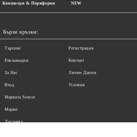
Компютри & Периферия
NEW
Бързи връзки:
Търсене
Регистрация
Рекламации
Контакт
За Нас
Лични Данни
Вход
Условия
Maрката Sencor
Марки
Доставка
Отказ от поръчка