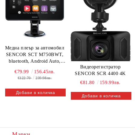
Медиа плеър за автомобил
SENCOR SCT M750BWT,
bluetooth, Android Auto,
Видеорегистратор
Apple CarPlay
€79.99
156.45лв.
SENCOR SCR 4400 4K
€122.70
239.98лв.
€81.80
159.99лв.
Марки