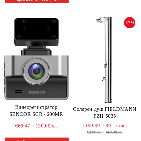
-17%
Видеорегистратор
Соларен душ FIELDMANN
SENCOR SCR 4600MR
FZH 5035
€199.99
391.15лв.
€66.47
130.00лв.
€239.99
469.38лв.