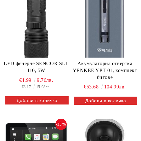
Акумулаторна отвертка
LED фенерче SENCOR SLL
YENKEE YPT 01, комплект
110, 5W
битове
€4.99
9.76лв.
€53.68
104.99лв.
€8.17
15.98лв.
-35%