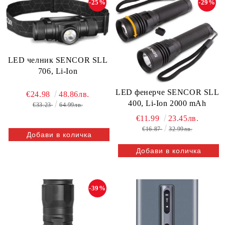
-25%
-29%
LED челник SENCOR SLL
706, Li-Ion
LED фенерче SENCOR SLL
€24.98
48.86лв.
400, Li-Ion 2000 mAh
€33.23
64.99лв.
€11.99
23.45лв.
€16.87
32.99лв.
-39%