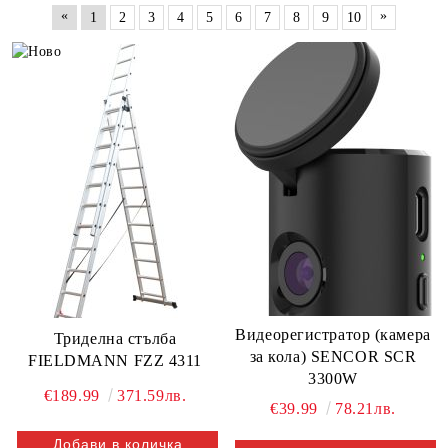
«
»
1
2
3
4
5
6
7
8
9
10
Видеорегистратор (камера
Триделна стълба
за кола) SENCOR SCR
FIELDMANN FZZ 4311
3300W
€189.99
371.59лв.
€39.99
78.21лв.