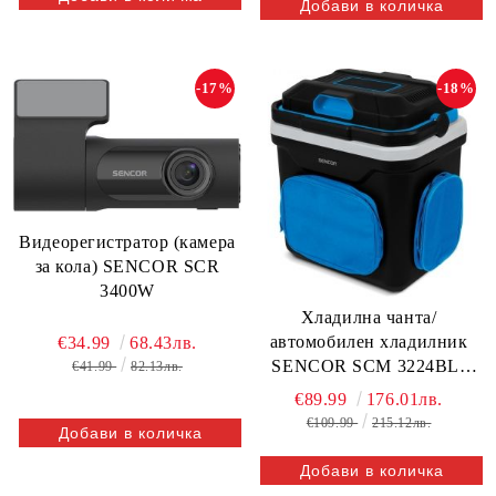
-17%
-18%
Видеорегистратор (камера
за кола) SENCOR SCR
3400W
Хладилна чанта/
автомобилен хладилник
€34.99
68.43лв.
SENCOR SCM 3224BL-
€41.99
82.13лв.
EUE4, 24 литра
€89.99
176.01лв.
€109.99
215.12лв.