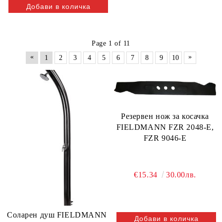
Page 1 of 11
«
»
1
2
3
4
5
6
7
8
9
10
Резервен нож за косачка
FIELDMANN FZR 2048-E,
FZR 9046-E
€15.34
30.00лв.
Соларен душ FIELDMANN