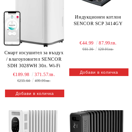
Индукционен котлон
SENCOR SCP 3414GY
€44.99
87.99лв.
€61.36
120.01лв.
Смарт изсушител за въздух
/ влагоуловител SENCOR
SDH 3028WH 30л. Wi-Fi
€189.98
371.57лв.
€255.64
499.99лв.