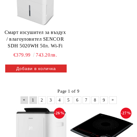
Смарт изсушител за въздух
/ влагоуловител SENCOR
SDH 5020WH 50л. Wi-Fi
€379.99
743.20лв.
Page 1 of 9
«
»
1
2
3
4
5
6
7
8
9
-26%
-27%