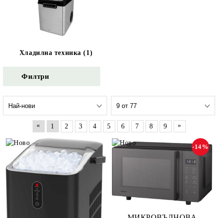
Хладилна техника (1)
Филтри
«
»
1
2
3
4
5
6
7
8
9
-14%
МИКРОВЪЛНОВА