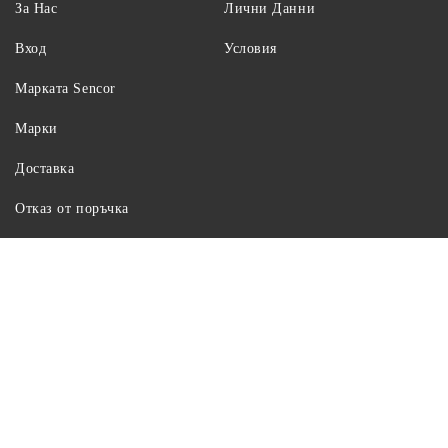
За Нас
Лични Данни
Вход
Условия
Maрката Sencor
Марки
Доставка
Отказ от поръчка
Информация за контакти:
Имейл:
vgt_group@abv.bg
Телефон:
+359 895 621 628
Ние работим с