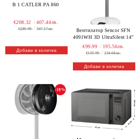
В 1 CATLER PA 860
€208.32
407.44лв.
€289.99
567.17лв.
Вентилатор Sencor SFN
4091WH 3D UltraSilent 14”
€99.99
195.56лв.
€119.99
234.68лв.
-18%