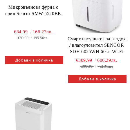
Микровълнова фурна с
грил Sencor SMW 5520BK
€84.99
166.23лв.
€99.99
195.56лв.
Смарт изсушител за въздух
/ влагоуловител SENCOR
SDH 6025WH 60 л. Wi-Fi
€309.99
606.29лв.
€399.99
782.31лв.