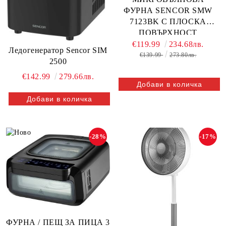
ФУРНА SENCOR SMW
7123BK С ПЛОСКА
ПОВЪРХНОСТ
(FLATBED) И ГРИЛ
€119.99
234.68лв.
Ледогенератор Sencor SIM
€139.99
273.80лв.
2500
€142.99
279.66лв.
-28%
-17%
ФУРНА / ПЕЩ ЗА ПИЦА 3