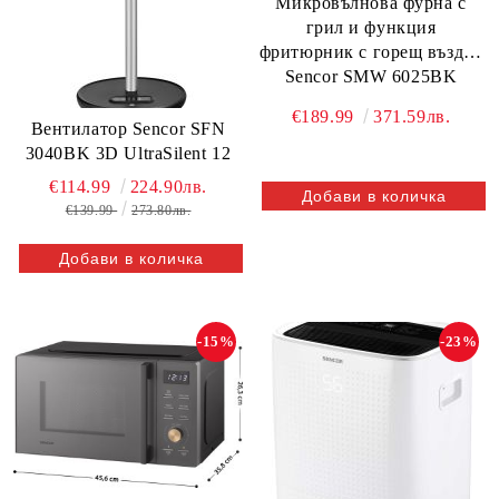
Микровълнова фурна с
грил и функция
фритюрник с горещ въздух
Sencor SMW 6025BK
€189.99
371.59лв.
Вентилатор Sencor SFN
3040BK 3D UltraSilent 12
€114.99
224.90лв.
€139.99
273.80лв.
-15%
-23%