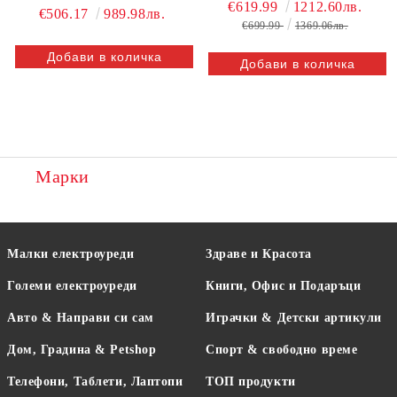
€619.99
1212.60лв.
€506.17
989.98лв.
€699.99
1369.06лв.
Марки
Малки електроуреди
Здраве и Красота
Големи електроуреди
Книги, Офис и Подаръци
Авто & Направи си сам
Играчки & Детски артикули
Дом, Градина & Petshop
Спорт & свободно време
Телефони, Таблети, Лаптопи
ТОП продукти