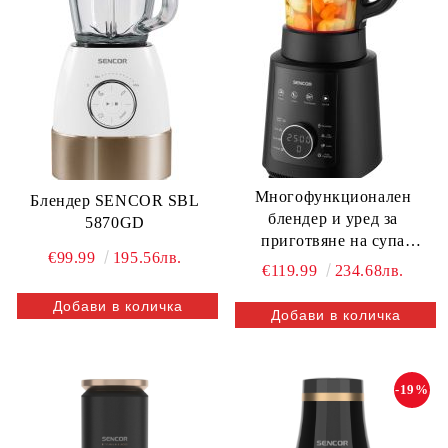
Многофункционален
Блендер SENCOR SBL
блендер и уред за
5870GD
приготвяне на супа
€99.99
195.56лв.
SENCOR SBU 0510BK
€119.99
234.68лв.
-19%