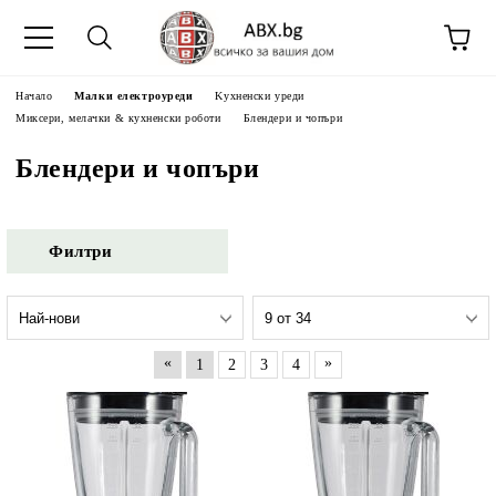
Начало
Малки електроуреди
Kухненски уреди
Миксери, мелачки & кухненски роботи
Блендери и чопъри
Блендери и чопъри
Филтри
«
»
1
2
3
4