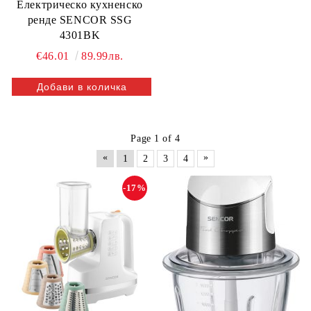
Електрическо кухненско
ренде SENCOR SSG
4301BK
€46.01
89.99лв.
Page 1 of 4
«
»
1
2
3
4
-17%