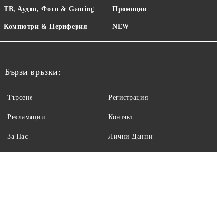
ТВ, Аудио, Фото & Gaming
Промоции
Компютри & Периферия
NEW
Бързи връзки:
Търсене
Регистрация
Рекламации
Контакт
За Нас
Лични Данни
Вход
Условия
Maрката Sencor
Марки
Доставка