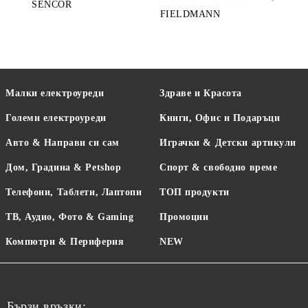
SENCOR
FIELDMANN
LA
Малки електроуреди
Здраве и Красота
Големи електроуреди
Книги, Офис и Подаръци
Авто & Направи си сам
Играчки & Детски артикули
Дом, Градина & Petshop
Спорт & свободно време
Телефони, Таблети, Лаптопи
ТОП продукти
ТВ, Аудио, Фото & Gaming
Промоции
Компютри & Периферия
NEW
Бързи връзки: