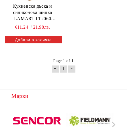
Кухненска дъска и
силиконова щипка
LAMART LT2060
BAMBOO, 30 х 22 см.
€11.24
21.98лв.
Page 1 of 1
«
»
1
Марки