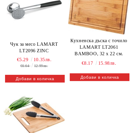
Кухненска дъска с точило
Чук за месо LAMART
LAMART LT2061
LT2096 ZINC
BAMBOO, 32 х 22 см.
€5.29
10.35лв.
€8.17
15.98лв.
€6.64
12.99лв.