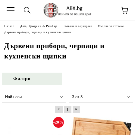
Начало
Дом, Градина & Petshop
Готвене и сервиране
Съдове за готвене
Дървени прибори, черпаци и кухненски щипки
Дървени прибори, черпаци и
кухненски щипки
Филтри
«
»
1
-20%