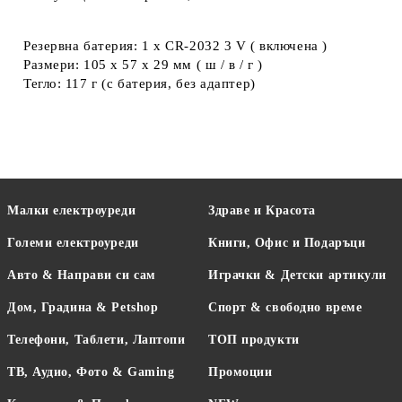
Резервна батерия: 1 x CR-2032 3 V ( включена )
Размери: 105 x 57 x 29 мм ( ш / в / г )
Тегло: 117 г (с батерия, без адаптер)
Малки електроуреди
Здраве и Красота
Големи електроуреди
Книги, Офис и Подаръци
Авто & Направи си сам
Играчки & Детски артикули
Дом, Градина & Petshop
Спорт & свободно време
Телефони, Таблети, Лаптопи
ТОП продукти
ТВ, Аудио, Фото & Gaming
Промоции