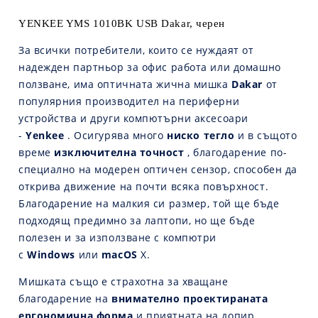
YENKEE YMS 1010BK USB Dakar, черен
За всички потребители, които се нуждаят от
надежден партньор за офис работа или домашно
ползване, има оптичната жична мишка
Dakar
от
популярния производител на периферни
устройства и други компютърни аксесоари
-
Yenkee
. Осигурява много
ниско тегло
и в същото
време
изключителна точност
, благодарение по-
специално на модерен оптичен сензор, способен да
открива движение на почти всяка повърхност.
Благодарение на малкия си размер, той ще бъде
подходящ предимно за лаптопи, но ще бъде
полезен и за използване с компютри
с
Windows
или
macOS
X.
Мишката също е страхотна за хващане
благодарение на
внимателно проектираната
ергономична форма
и приятната на допир