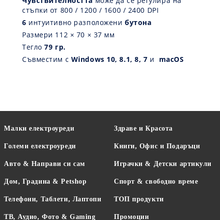
Чувствителността
може да се регулира на
стъпки от
800 / 1200 / 1600 / 2400 DPI
6
интуитивно разположени
бутона
Размери 112 × 70 × 37 мм
Тегло
79 гр.
Съвместим с
Windows 10, 8.1, 8, 7
и
macOS
Малки електроуреди
Здраве и Красота
Големи електроуреди
Книги, Офис и Подаръци
Авто & Направи си сам
Играчки & Детски артикули
Дом, Градина & Petshop
Спорт & свободно време
Телефони, Таблети, Лаптопи
ТОП продукти
ТВ, Аудио, Фото & Gaming
Промоции