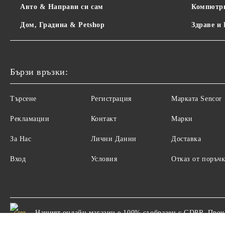
Авто & Направи си сам
Компютр
Дом, Градина & Petshop
Здраве и
Бързи връзки:
Търсене
Регистрация
Maрката Sencor
Рекламации
Контакт
Марки
За Нас
Лични Данни
Доставка
Вход
Условия
Отказ от поръчк
Нашият онлайн магазин е 100% съобразен с GDPR.
Проч
GDPR