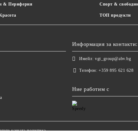
и & Периферия
Спорт & свободно
 Красота
ТОП продукти
Информация за контакти:
Имейл:
vgt_group@abv.bg
Телефон:
+359 895 621 628
Ние работим с
а
етете нашата политика