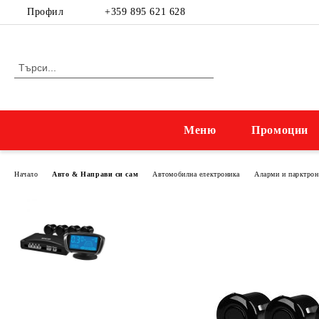
Профил
+359 895 621 628
Меню
Промоции
Начало
Авто & Направи си сам
Автомобилна електроника
Аларми и парктро