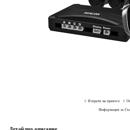
Изпрати на приятел
О
Информация за Съо
Детайлно описание