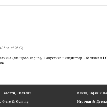
0° to +80° C)
атчика (гланцово черно), 1 акустичен индикатор - безжичен LC
еба
, Таблети, Лаптопи
Книги, Офис и П
о, Фото & Gaming
Играчки & Детск