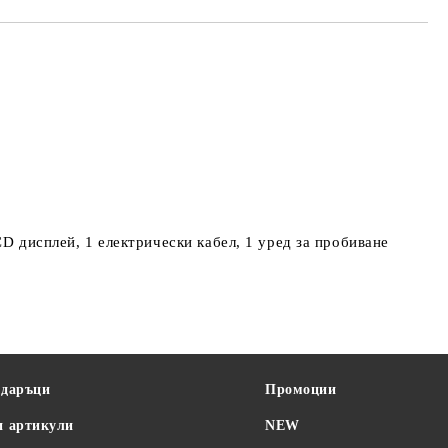
D дисплей, 1 електрически кабел, 1 уред за пробиване
одаръци
Промоции
и артикули
NEW