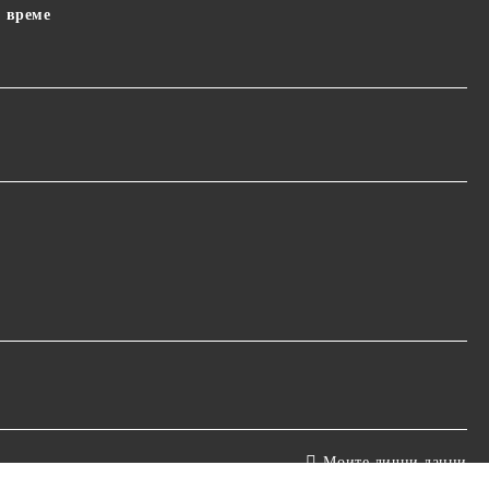
 време
Моите лични данни