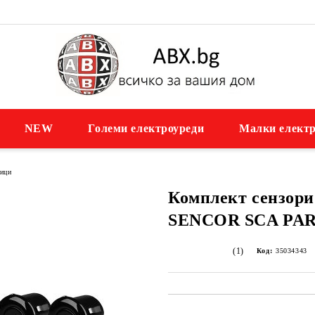
NEW
Големи електроуреди
Малки електр
ници
Комплект сензори
SENCOR SCA PAR
(1)
Код:
35034343
Добави в желани