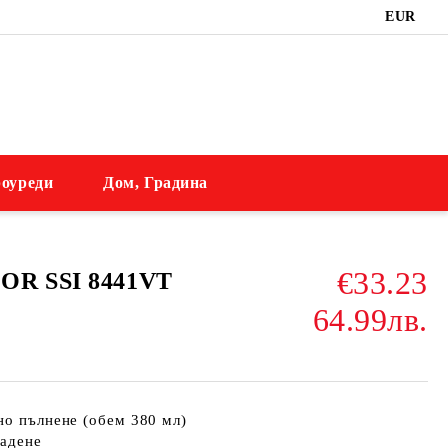
EUR
оуреди
Дом, Градина
€33.23
OR SSI 8441VT
64.99лв.
но пълнене (обем 380 мл)
ладене