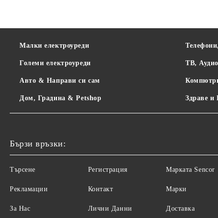
Малки електроуреди
Телефони
Големи електроуреди
ТВ, Ауди
Авто & Направи си сам
Компютр
Дом, Градина & Petshop
Здраве и
Бързи връзки:
Търсене
Регистрация
Maрката Sencor
Рекламации
Контакт
Марки
За Нас
Лични Данни
Доставка