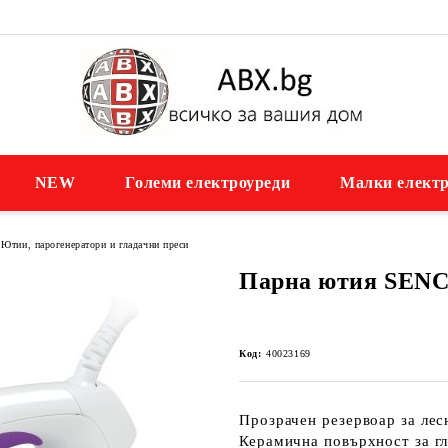
NEW
Големи електроуреди
Малки електр
Ютии, парогенератори и гладачни преси
Парна ютия SENC
Код:
40023169
Прозрачен резервоар за лес
Керамична повърхност за г