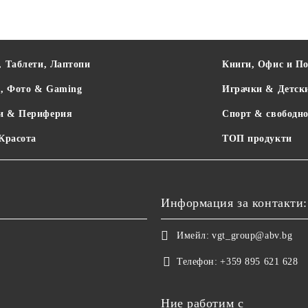
, Таблети, Лаптопи
Книги, Офис и П
о, Фото & Gaming
Играчки & Детск
и & Периферия
Спорт & свободно
 Красота
ТОП продукти
Информация за контакти:
Имейл:
vgt_group@abv.bg
Телефон:
+359 895 621 628
Ние работим с