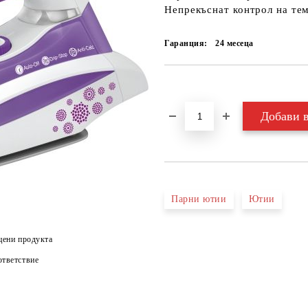
Непрекъснат контрол на те
Гаранция:
24 месеца
Добави в желани
Парни ютии
Ютии
цени продукта
тветствие