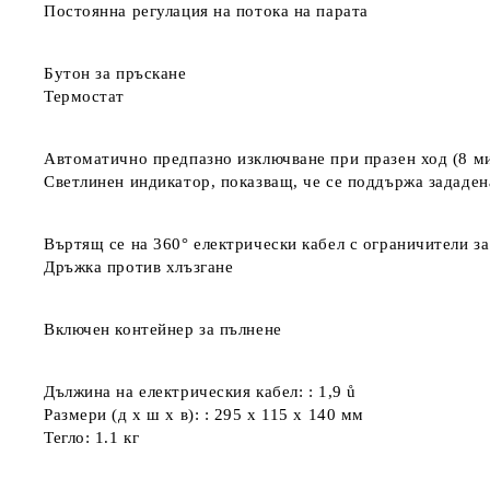
Постоянна регулация на потока на парата
Бутон за пръскане
Термостат
Автоматично предпазно изключване при празен ход (8 ми
Светлинен индикатор, показващ, че се поддържа зададе
Въртящ се на 360° електрически кабел с ограничители за
Дръжка против хлъзгане
Включен контейнер за пълнене
Дължина на електрическия кабел: : 1,9 ů
Размери (д x ш x в): : 295 x 115 x 140 мм
Тегло: 1.1 кг