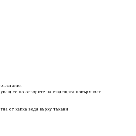
 отлагания
зуващ се по отворите на гладещата повърхност
тна от капка вода върху тъкани