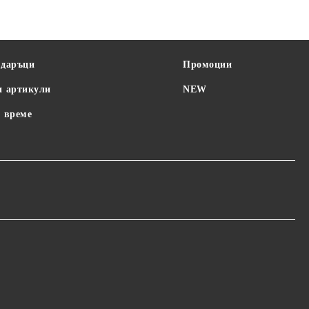
одаръци
Промоции
и артикули
NEW
 време