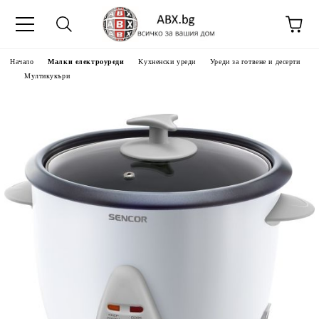
Начало
Малки електроуреди
Kухненски уреди
Уреди за готвене и десерти
Мултикукъри