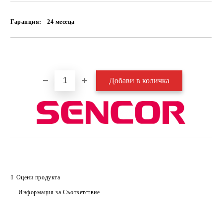
Гаранция:
24 месеца
Добави в желани
Оцени продукта
Информация за Съответствие