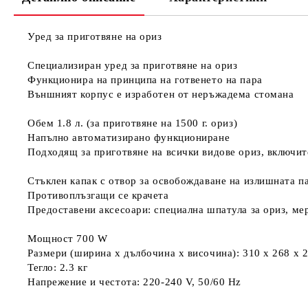
Уред за приготвяне на ориз
Специализиран уред за приготвяне на ориз
Функционира на принципа на готвенето на пара
Външният корпус е изработен от неръжадема стомана
Обем 1.8 л. (за приготвяне на 1500 г. ориз)
Напълно автоматизирано функциониране
Подходящ за приготвяне на всички видове ориз, включит
Стъклен капак с отвор за освобождаване на излишната п
Противоплъзгащи се крачета
Предоставени аксесоари: специална шпатула за ориз, ме
Мощност 700 W
Размери (ширина х дълбочина х височина): 310 x 268 x 
Тегло: 2.3 кг
Напрежение и честота: 220-240 V, 50/60 Hz