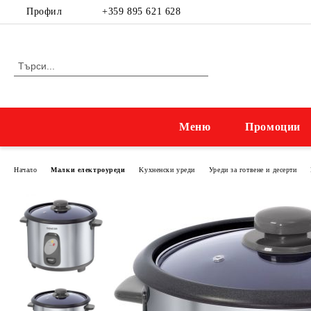
Профил
+359 895 621 628
Меню
Промоции
Начало
Малки електроуреди
Kухненски уреди
Уреди за готвене и десерти