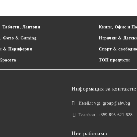
, Таблети, Лаптопи
Книги, Офис и П
о, Фото & Gaming
Играчки & Детск
и & Периферия
Спорт & свободно
 Красота
ТОП продукти
Информация за контакти:
Имейл:
vgt_group@abv.bg
Телефон:
+359 895 621 628
Ние работим с