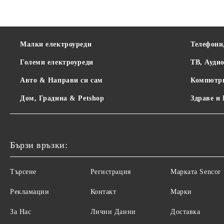
Малки електроуреди
Телефони
Големи електроуреди
ТВ, Ауди
Авто & Направи си сам
Компютр
Дом, Градина & Petshop
Здраве и
Бързи връзки:
Търсене
Регистрация
Maрката Sencor
Рекламации
Контакт
Марки
За Нас
Лични Данни
Доставка