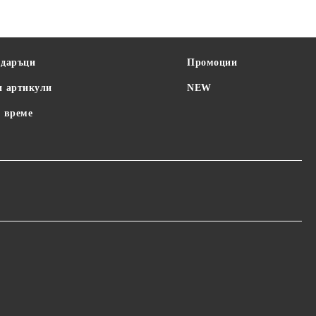
одаръци
Промоции
и артикули
NEW
 време