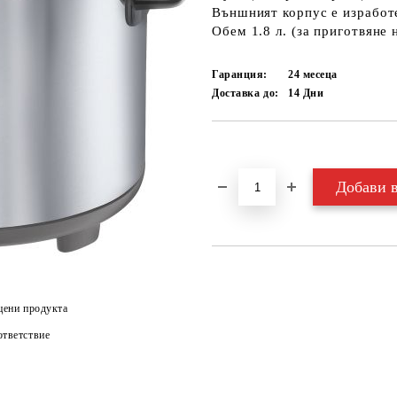
Външният корпус е изработ
Обем 1.8 л. (за приготвяне н
Гаранция:
24 месеца
Доставка до:
14
Дни
Добави в желани
цени продукта
тветствие