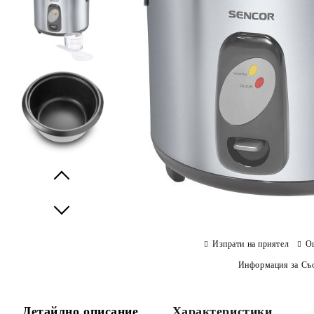
Prev
Next
Изпрати на приятел
О
Информация за Съо
Детайлно описание
Характеристики