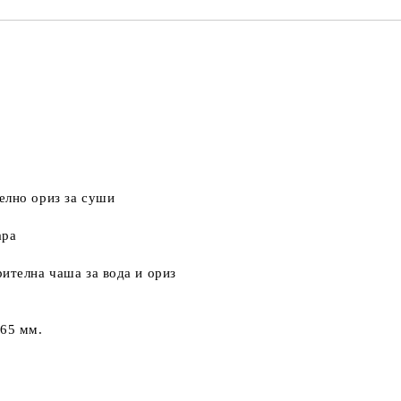
елно ориз за суши
ара
рителна чаша за вода и ориз
265 мм.