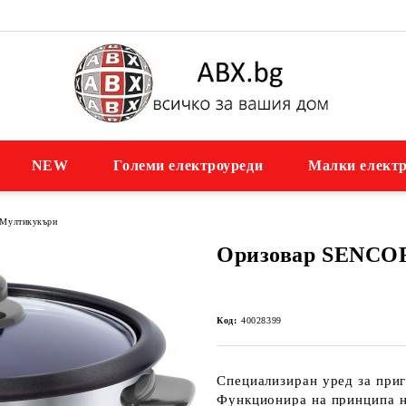
NEW
Големи електроуреди
Малки електр
Мултикукъри
Оризовар SENCO
Код:
40028399
Специализиран уред за приг
Функционира на принципа н