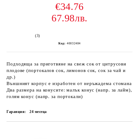
€34.76
67.98лв.
(3)
Код:
40032484
Подходяща за приготвяне на свеж сок от цитрусови
плодове (портокалов сок, лимонов сок, сок за чай и
др.)
Външният корпус е изработен от неръжадема стомана
Два размера на конусите: малък конус (напр. за лайм),
голям конус (напр. за портокали)
Гаранция:
24 месеца
Добави в желани