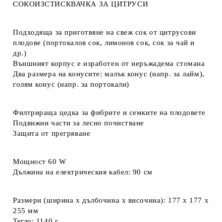
СОКОИЗСТИСКВАЧКА ЗА ЦИТРУСИ
Подходяща за приготвяне на свеж сок от цитрусови
плодове (портокалов сок, лимонов сок, сок за чай и
др.)
Външният корпус е изработен от неръжадема стомана
Два размера на конусите: малък конус (напр. за лайм),
голям конус (напр. за портокали)
Филтрираща цедка за фибрите и семките на плодовете
Подвижни части за лесно почистване
Защита от прегряване
Мощност 60 W
Дължина на електрическия кабел: 90 см
Размери (ширина х дълбочина х височина): 177 x 177 x
255 мм
Тегло: 1140 г