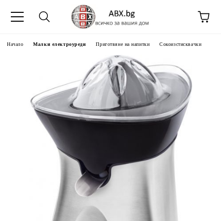
Начало
Малки електроуреди
Приготвяне на напитки
Сокоизстисквачки