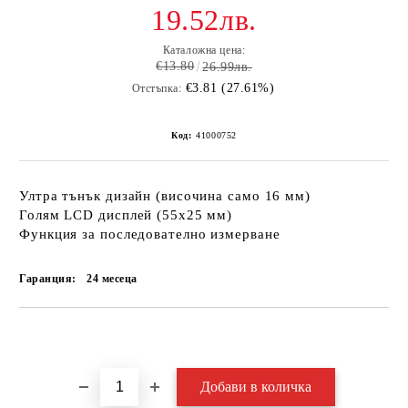
19.52лв.
Каталожна цена:
€13.80
26.99лв.
€3.81 (27.61%)
Отстъпка:
Код:
41000752
Ултра тънък дизайн (височина само 16 мм)
Голям LCD дисплей (55х25 мм)
Функция за последователно измерване
Гаранция:
24 месеца
Добави в желани