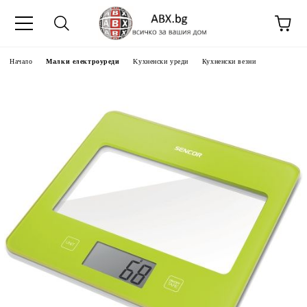
Начало
Малки електроуреди
Kухненски уреди
Кухненски везни