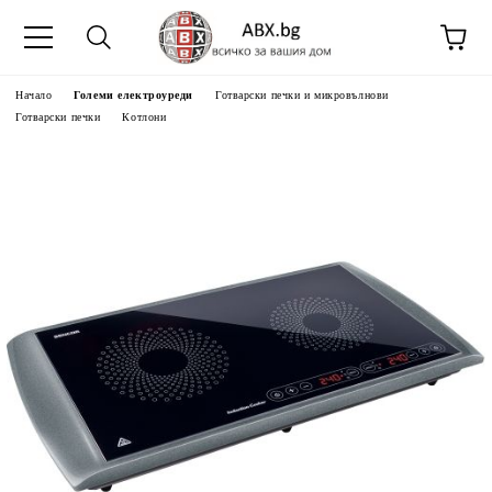
Начало
Големи електроуреди
Готварски печки и микровълнови
Готварски печки
Котлони