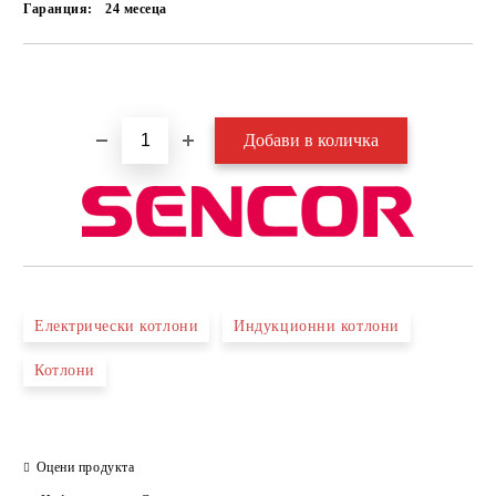
Гаранция:
24 месеца
Добави в желани
Електрически котлони
Индукционни котлони
Котлони
Оцени продукта