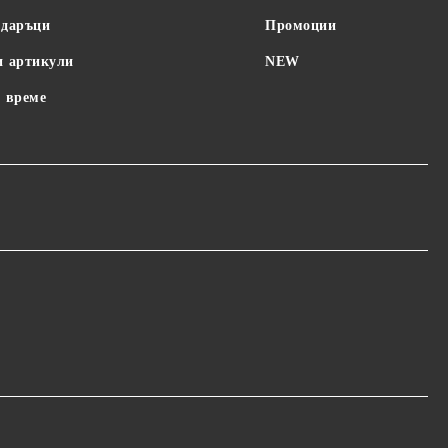
одаръци
Промоции
и артикули
NEW
 време