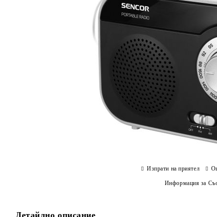
Изпрати на приятел
О
Информация за Съо
Детайлно описание