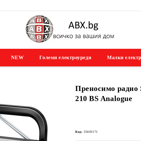
NEW
Големи електроуреди
Малки електр
Преносимо ради
210 BS Analogue
Код:
35043171