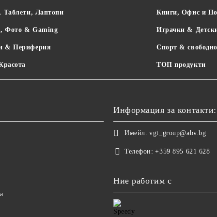
, Таблети, Лаптопи
Книги, Офис и П
о, Фото & Gaming
Играчки & Детск
и & Периферия
Спорт & свободно
 Красота
ТОП продукти
Информация за контакти:
Имейл:
vgt_group@abv.bg
Телефон:
+359 895 621 628
Ние работим с
а