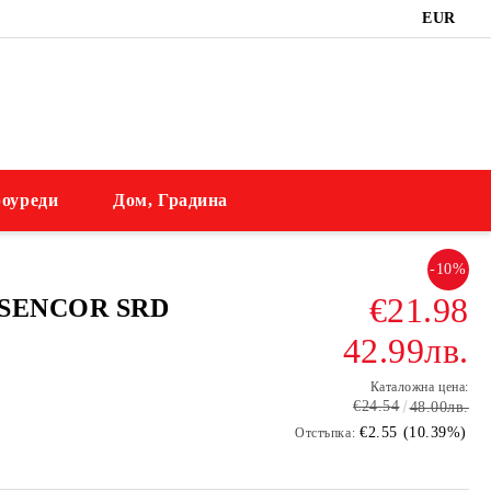
EUR
оуреди
Дом, Градина
-10%
€21.98
о SENCOR SRD
42.99лв.
Каталожна цена:
€24.54
48.00лв.
€2.55 (10.39%)
Отстъпка: