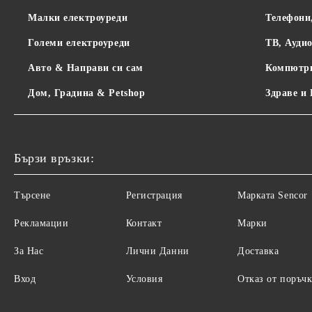
Малки електроуреди
Телефони
Големи електроуреди
ТВ, Ауди
Авто & Направи си сам
Компютр
Дом, Градина & Petshop
Здраве и
Бързи връзки:
Търсене
Регистрация
Maрката Sencor
Рекламации
Контакт
Марки
За Нас
Лични Данни
Доставка
Вход
Условия
Отказ от поръчк