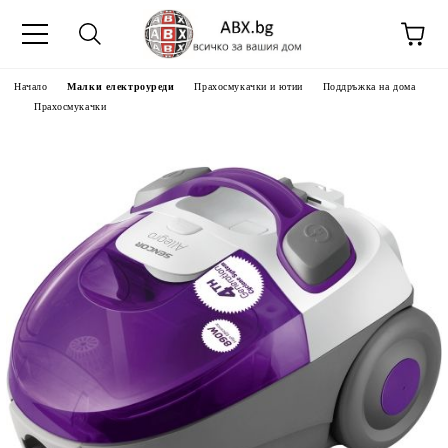
Начало
Малки електроуреди
Прахосмукачки и ютии
Поддръжка на дома
Прахосмукачки