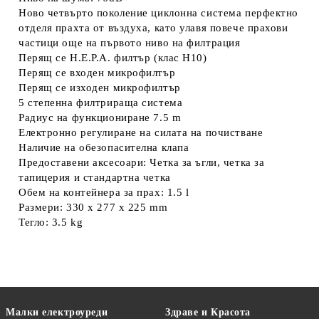
Ново четвърто поколение циклонна система перфектно
отделя прахта от въздуха, като улавя повече прахови
частици още на първото ниво на филтрация
Перящ се H.E.P.A. филтър (клас Н10)
Перящ се входен микрофилтър
Перящ се изходен микрофилтър
5 степенна филтрираща система
Радиус на функциониране 7.5 m
Електронно регулиране на силата на почистване
Наличие на обезопасителна клапа
Предоставени аксесоари: Четка за ъгли, четка за
тапицерия и стандартна четка
Обем на контейнера за прах: 1.5 l
Размери: 330 x 277 x 225 mm
Тегло: 3.5 kg
Малки електроуреди
Здраве и Красота