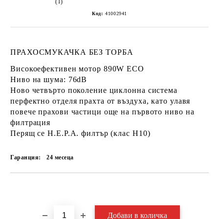
(1)
Код:
41002941
ПРАХОСМУКАЧКА БЕЗ ТОРБА
Високоефективен мотор 890W ECO
Ниво на шума: 76dB
Ново четвърто поколение циклонна система
перфектно отделя прахта от въздуха, като улавя
повече прахови частици още на първото ниво на
филтрация
Перящ се H.E.P.A. филтър (клас Н10)
Гаранция:
24 месеца
Добави в желани