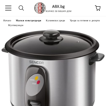
Начало
Малки електроуреди
Kухненски уреди
Уреди за готвене и десерти
Мултикукъри