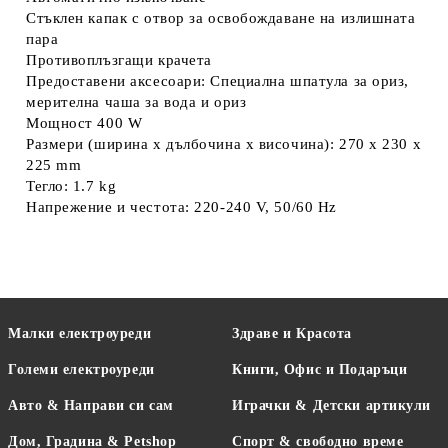
Стъклен капак с отвор за освобождаване на излишната
пара
Противоплъзгащи крачета
Предоставени аксесоари: Специална шпатула за ориз,
мерителна чаша за вода и ориз
Мощност 400 W
Размери (ширина х дълбочина х височина): 270 x 230 x
225 mm
Тегло: 1.7 kg
Напрежение и честота: 220-240 V, 50/60 Hz
Малки електроуреди
Здраве и Красота
Големи електроуреди
Книги, Офис и Подаръци
Авто & Направи си сам
Играчки & Детски артикули
Дом, Градина & Petshop
Спорт & свободно време