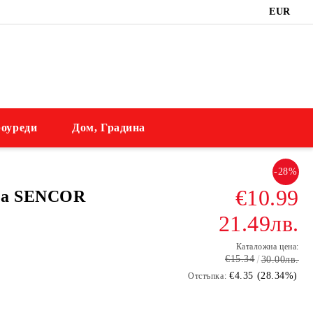
EUR
оуреди
Дом, Градина
-28%
€10.99
на SENCOR
21.49лв.
Каталожна цена:
€15.34
30.00лв.
€4.35 (28.34%)
Отстъпка: