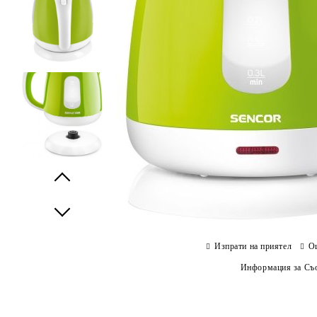
Prev
Next
Изпрати на приятел
О
Информация за Съо