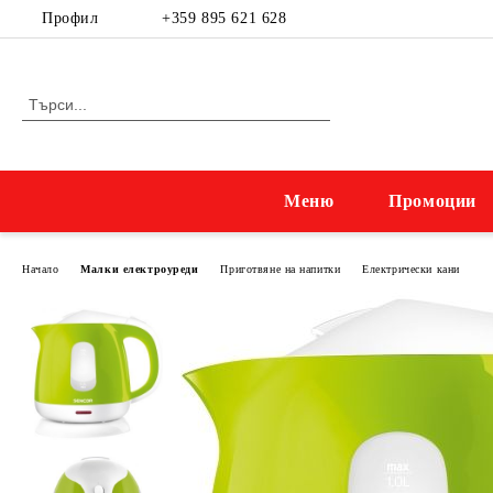
Профил
+359 895 621 628
Меню
Промоции
Начало
Малки електроуреди
Приготвяне на напитки
Електрически кани