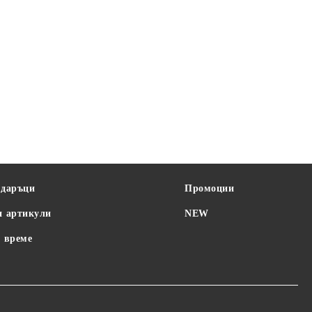
одаръци
Промоции
и артикули
NEW
 време