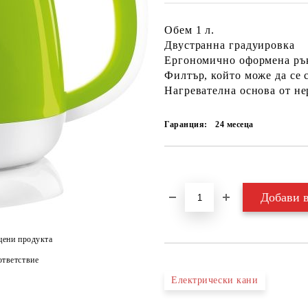
Обем 1 л.
Двустранна градуировка
Ергономично оформена ръ
Филтър, който може да се с
Нагревателна основа от не
Гаранция:
24 месеца
Добави в желани
цени продукта
тветствие
Електрически кани