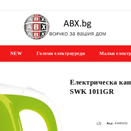
NEW
Големи електроуреди
Малки електр
Електрическа ка
SWK 1011GR
(2)
Код:
41005055