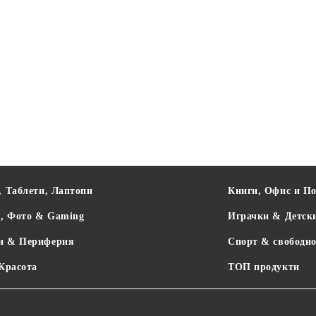
, Таблети, Лаптопи
Книги, Офис и П
о, Фото & Gaming
Играчки & Детск
и & Периферия
Спорт & свободно
 Красота
ТОП продукти