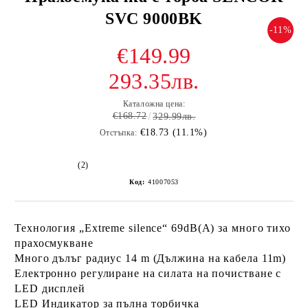
SVC 9000BK
-11%
€149.99
293.35лв.
Каталожна цена:
€168.72
329.99лв.
€18.73 (11.1%)
Отстъпка:
(2)
Код:
41007053
Технология „Extreme silence“ 69dB(A) за много тихо
прахосмукване
Много дълъг радиус 14 m (Дължина на кабела 11m)
Електронно регулиране на силата на почистване с
LED дисплей
LED Индикатор за пълна торбичка