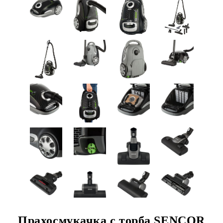
Прахосмукачка с торба SENCOR