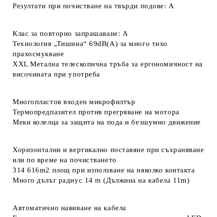
Резултати при почистване на твърди подове: A
Клас за повторно запрашаване: A
Технология „Тишина“ 69dB(A) за много тихо
прахосмукване
XXL Метална телескопична тръба за ергономичност на
височината при употреба
Многопластов входен микрофилтър
Термопредпазител против прегряване на мотора
Меки колелца за защита на пода и безшумно движение
Хоризонтални и вертикално поставяне при съхраняване
или по време на почистването
314 616m2 площ при използване на няколко контакта
Много дълъг радиус 14 m (Дължина на кабела 11m)
Автоматично навиване на кабела