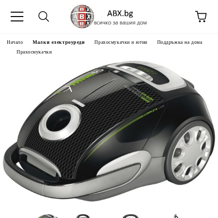
Начало
Малки електроуреди
Прахосмукачки и ютии
Поддръжка на дома
Прахосмукачки