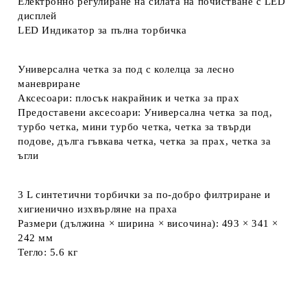
Електронно регулиране на силата на почистване с LED
дисплей
LED Индикатор за пълна торбичка
Универсална четка за под с колелца за лесно
маневриране
Аксесоари: плосък накрайник и четка за прах
Предоставени аксесоари: Универсална четка за под,
турбо четка, мини турбо четка, четка за твърди
подове, дълга гъвкава четка, четка за прах, четка за
ъгли
3 L синтетични торбички за по-добро филтриране и
хигиенично изхвърляне на праха
Размери (дължина × ширина × височина): 493 × 341 ×
242 мм
Тегло: 5.6 кг