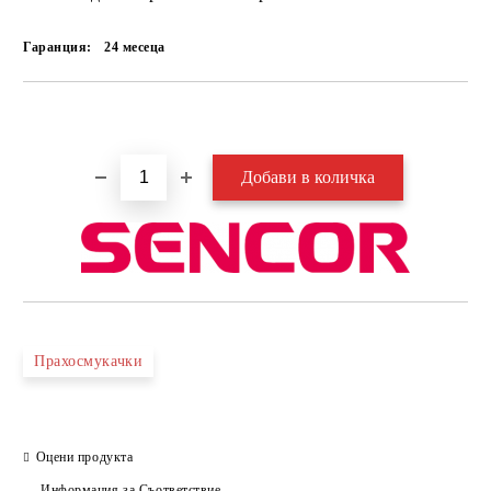
Гаранция:
24 месеца
Добави в желани
Прахосмукачки
Оцени продукта
Информация за Съответствие