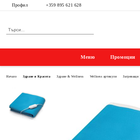
Профил
+359 895 621 628
Меню
Промоции
Начало
Здраве и Красота
Здраве & Wellness
Wellness артикули
Загряващи 