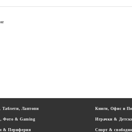
не
, Таблети, Лаптопи
Книги, Офис и П
о, Фото & Gaming
Играчки & Детск
и & Периферия
Спорт & свободно