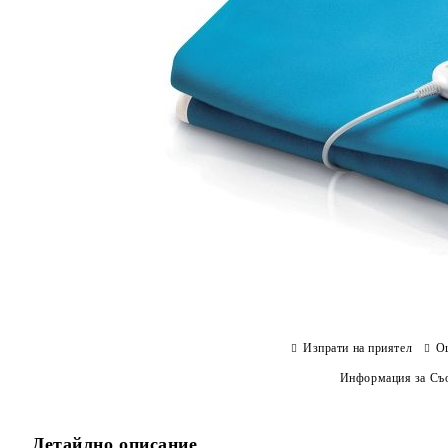
Изпрати на приятел
О
Информация за Съо
Детайлно описание