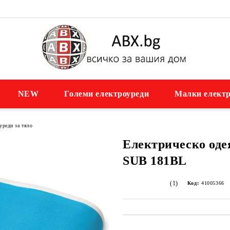
NEW
Големи електроуреди
Малки електр
уреди за тяло
Електрическо од
SUB 181BL
(1)
Код:
41005366
Добави в желани