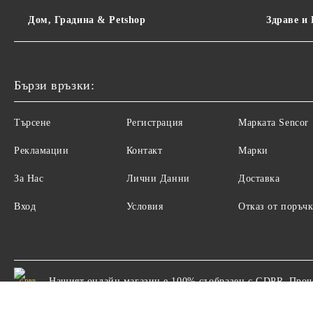
Дом, Градина & Petshop
Здраве и
Бързи връзки:
Търсене
Регистрация
Maрката Sencor
Рекламации
Контакт
Марки
За Нас
Лични Данни
Доставка
Вход
Условия
Отказ от поръчк
Нашият онлайн магазин е 100% съобразен с GDPR.
Проч
GDPR