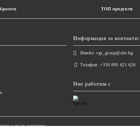
 Красота
ТОП продукти
Информация за контакти:
Имейл:
vgt_group@abv.bg
Телефон:
+359 895 621 628
Ние работим с
а
етете нашата политика