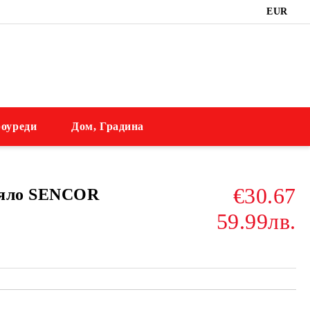
EUR
оуреди
Дом, Градина
€30.67
еяло SENCOR
59.99лв.