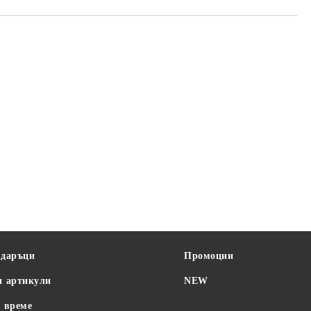
одаръци
Промоции
и артикули
NEW
 време