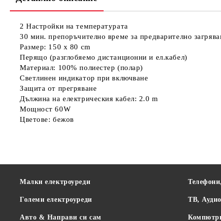
2 Настройки на температурата
30 мин. препоръчително време за предварително загрява
Размер: 150 x 80 cm
Перящо (разглобяемо дистанционни и ел.кабел)
Материал: 100% полиестер (полар)
Светлинен индикатор при включване
Защита от прегряване
Дължина на електрическия кабел: 2.0 m
Мощност 60W
Цветове: бежов
Малки електроуреди
Телефони
Големи електроуреди
ТВ, Ауди
Авто & Направи си сам
Компютр