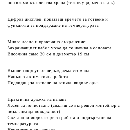
по-големи количества храна (зеленчуци, месо и др.)
Цифров дисплей, показващ времето за готвене и
функцията за поддържане на температурата
Много лесно и практично съхранение:
Захранващият кабел може да се навива в основата
Височина само 20 см и диаметър 19 см
Външен корпус от неръждаема стомана
Напълно автоматична работа
Подходящ за готвене на всички видове ориз
Практична дръжка на капака
Лесен за почистване (свалящ се вътрешен контейнер с
незалепваща повърхност)
Светлинни индикатори за работа и поддържане на
температурата
Неплъзгащи се крачета