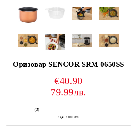
Оризовар SENCOR SRM 0650SS
€40.90
79.99лв.
(3)
Код:
41009399