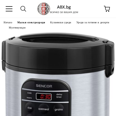
Начало
Малки електроуреди
Kухненски уреди
Уреди за готвене и десерти
Мултикукъри