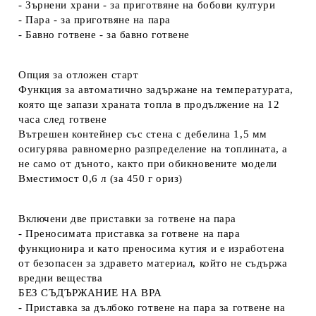
- Зърнени храни - за приготвяне на бобови култури
- Пара - за приготвяне на пара
- Бавно готвене - за бавно готвене
Опция за отложен старт
Функция за автоматично задържане на температурата,
която ще запази храната топла в продължение на 12
часа след готвене
Вътрешен контейнер със стена с дебелина 1,5 мм
осигурява равномерно разпределение на топлината, а
не само от дъното, както при обикновените модели
Вместимост 0,6 л (за 450 г ориз)
Включени две приставки за готвене на пара
- Преносимата приставка за готвене на пара
функционира и като преносима кутия и е изработена
от безопасен за здравето материал, който не съдържа
вредни вещества
БЕЗ СЪДЪРЖАНИЕ НА BPA
- Приставка за дълбоко готвене на пара за готвене на