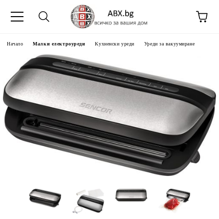
Начало
Малки електроуреди
Kухненски уреди
Уреди за вакуумиране