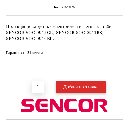
Код:
41009650
Подходящи за детски електричести четки за зъби
SENCOR SOC 0912GR, SENCOR SOC 0911RS,
SENCOR SOC 0910BL.
Гаранция:
24 месеца
Добави в желани