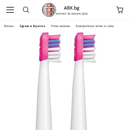
Начало
Здраве и Красота
Устна хигиена
Електрически четки за зъби