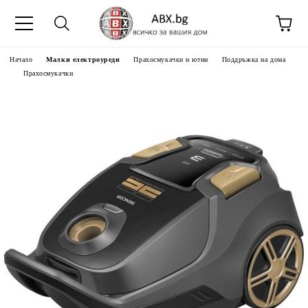
Начало
Малки електроуреди
Прахосмукачки и ютии
Поддръжка на дома
Прахосмукачки