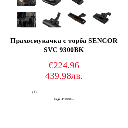
Прахосмукачка с торба SENCOR
SVC 9300BK
€224.96
439.98лв.
(1)
Код:
41008845
Добави в желани