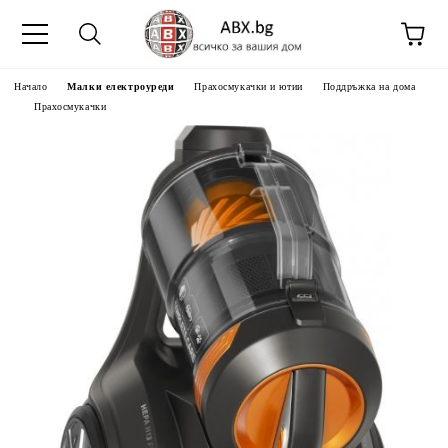
Начало
Малки електроуреди
Прахосмукачки и ютии
Поддръжка на дома
Прахосмукачки