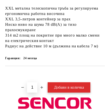
XXL метална телескопична тръба за регулируема
ергономична работна височина
XXL 3,5-литров контейнер за прах
Ниско ниво на шума 78 dB(A) за тихо
прахосмукиране
314 m2 площ на покритие при много малко смени
на електрическия контакт
Радиус на действие 10 м (дължина на кабела 7 м)
Гаранция:
24 месеца
Добави в желани