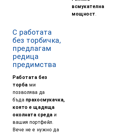
всмукателна
мощност
.
С работата
без торбичка,
предлагам
редица
предимства
Работата без
торба
ми
позволява да
бъда
прахосмукачка,
която е щадяща
околната среда
и
вашия портфейл.
Вече не е нужно да