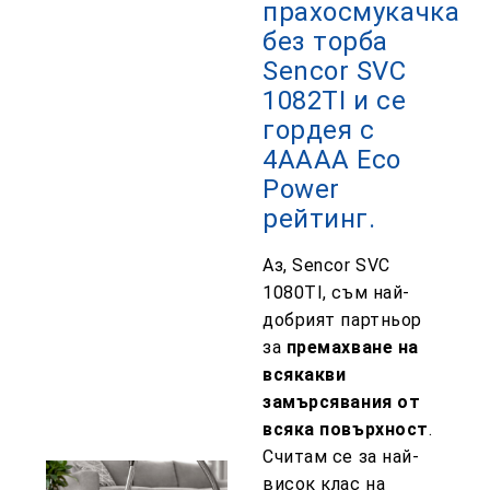
прахосмукачка
без торба
Sencor SVC
1082TI и се
гордея с
4AAAA Eco
Power
рейтинг.
Аз, Sencor SVC
1080TI, съм най-
добрият партньор
за
премахване на
всякакви
замърсявания от
всяка повърхност
.
Считам се за най-
висок клас на