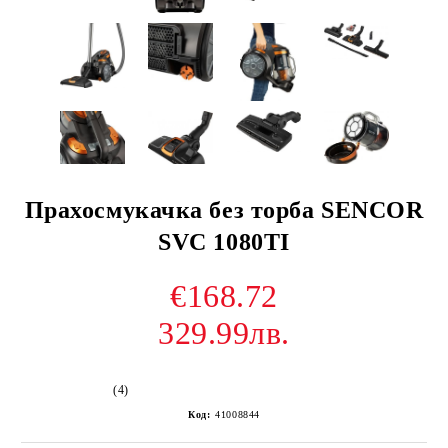
Прахосмукачка без торба SENCOR
SVC 1080TI
€168.72
329.99лв.
(4)
Код:
41008844