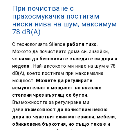
При почистване с
прахосмукачка постигам
ниски нива на шум, максимум
78 dB(A)
С технологията Silence
работя тихо
.
Можете да почиствате дома си, знаейки,
че
няма да безпокоите съседите си дори в
неделя
. Най-високото ми ниво на шум е 78
dB(A), което постигам при максимална
мощност.
Можете да регулирате
всмукателната мощност на няколко
степени чрез въртящ се бутон
.
Възможността за регулиране ми
дава
възможност да почиствам нежно
дори по-чувствителни материали, мебели,
обикновена бъркотия, но също така е и