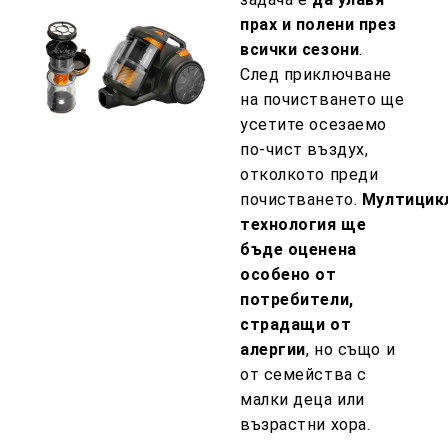
прах и полени през
всички сезони
.
След приключване
на почистването ще
усетите осезаемо
по-чист въздух,
отколкото преди
почистването.
Мултицик
технология ще
бъде оценена
особено от
потребители,
страдащи от
алергии
, но също и
от семейства с
малки деца или
възрастни хора.