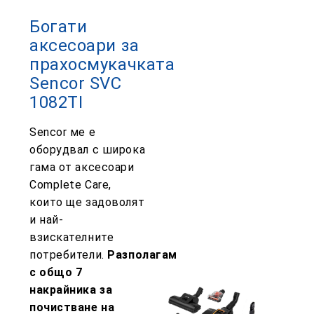
Богати
аксесоари за
прахосмукачката
Sencor SVC
1082TI
Sencor ме е
оборудвал с широка
гама от аксесоари
Complete Care,
които ще задоволят
и най-
взискателните
потребители.
Разполагам
с общо 7
накрайника за
почистване на