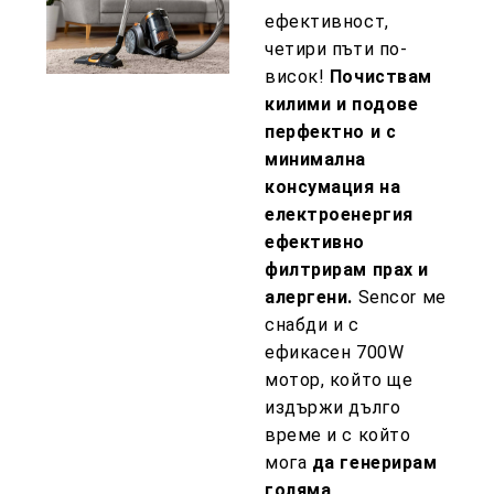
ефективност,
четири пъти по-
висок!
Почиствам
килими и подове
перфектно и с
минимална
консумация на
електроенергия
ефективно
филтрирам прах и
алергени.
Sencor ме
снабди и с
ефикасен 700W
мотор, който ще
издържи дълго
време и с който
мога
да генерирам
голяма