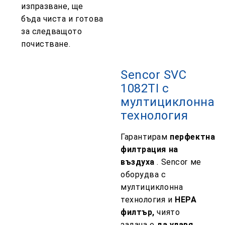
изпразване, ще
бъда чиста и готова
за следващото
почистване.
Sencor SVC
1082TI с
мултициклонна
технология
Гарантирам
перфектна
филтрация на
въздуха
. Sencor ме
оборудва с
мултициклонна
технология и
HEPA
филтър,
чиято
задача е
да улавя