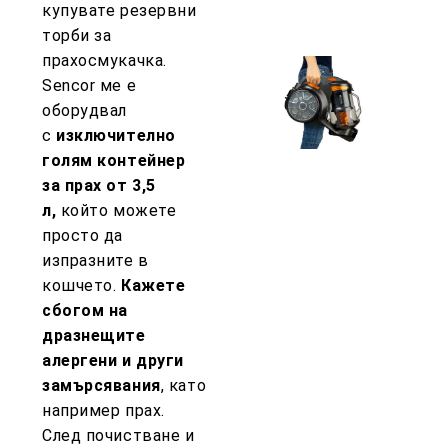
купувате резервни
торби за
прахосмукачка.
Sencor ме е
оборудвал
с
изключително
голям контейнер
за прах от 3,5
л,
който можете
просто да
изпразните в
кошчето.
Кажете
сбогом на
дразнещите
алергени и други
замърсявания
, като
например прах.
След почистване и