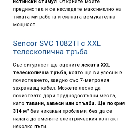
истински стимул
. Открийте моите
предимства и се насладете максимално на
тихата ми работа и силната всмукателна
мощност.
Sencor SVC 1082TI с XXL
телескопична тръба
Със сигурност ще оцените
леката XXL
телескопична тръба
, която ще ви улесни в
почистването, заедно със 7-метровия
захранващ кабел. Можете лесно да
почиствате дори труднодостъпни места,
като
тавани, завеси или стълби.
Ще покрия
314 м²
без никакви проблеми
, без да се
налага да сменяте електрическия контакт
няколко пъти.