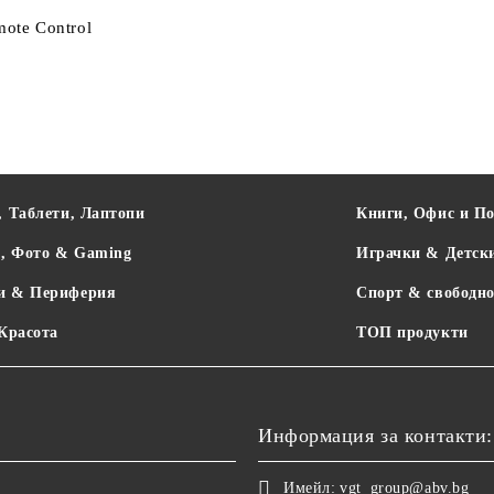
mote Control
, Таблети, Лаптопи
Книги, Офис и П
о, Фото & Gaming
Играчки & Детск
и & Периферия
Спорт & свободно
 Красота
ТОП продукти
Информация за контакти:
Имейл:
vgt_group@abv.bg