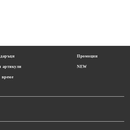
одаръци
Промоции
и артикули
NEW
 време