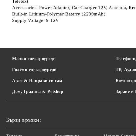
Teletext
Accessories: Power Adapter, Car Charger 12V, Antenna, Re
Built-in Lithium-Polymer Baterry (2200mAh)
Supply Voltage: 9-12V
Малки електроуреди
Телефони
Големи електроуреди
ТВ, Ауди
Авто & Направи си сам
Компютр
Дом, Градина & Petshop
Здраве и
Бързи връзки: