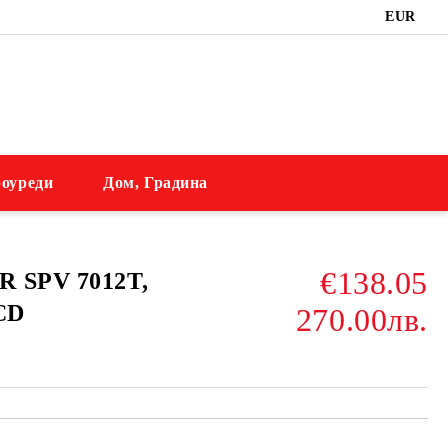
EUR
оуреди
Дом, Градина
€138.05
R SPV 7012T,
LCD
270.00лв.