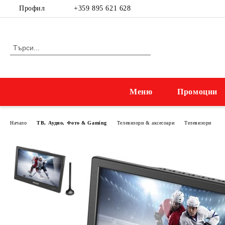
Профил
+359 895 621 628
Меню
Промоции
Начало
ТВ, Аудио, Фото & Gaming
Телевизори & аксесоари
Телевизори