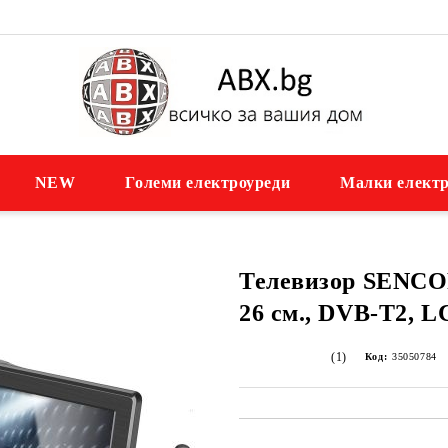
NEW
Големи електроуреди
Малки електр
Телевизор SENCO
26 см., DVB-T2, 
(1)
Код:
35050784
Добави в желани