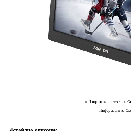
Изпрати на приятел
О
Информация за Съо
Детайлно описание