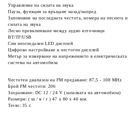
Управление на силата на звука
Пауза, функция за връщане назад/напред
Запомняне на последната честота, номера на песента и
силата на звука
Лесно превключване между аудио източници
BT/TF/USB
Син неогледален LED дисплей
Цифрово настройване и честотен дисплей
Метър за измерване на напрежението в електрическата
система на автомобила
Честотен диапазон на FM предаване: 87,5 - 108 MHz
Брой FM честоти: 206
Захранване: DC 12 / 24 V (запалката на автомобила)
Размери: ( ш / в / г ) 47 x 80 x 40 мм.
Тегло: 35 г.