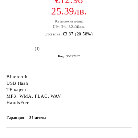
25.39лв.
Каталожна цена:
€16.36
32.00лв.
€3.37 (20.58%)
Отстъпка:
(1)
Код:
35052857
Bluetooth
USB flash
TF карта
MP3, WMA, FLAC, WAV
HandsFree
Гаранция:
24 месеца