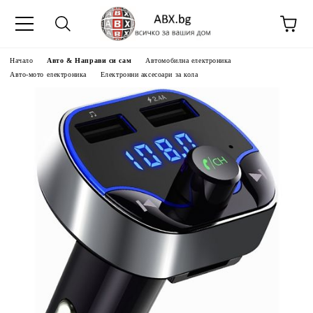
Начало
Авто & Направи си сам
Автомобилна електроника
Авто-мото електроника
Електронни аксесоари за кола