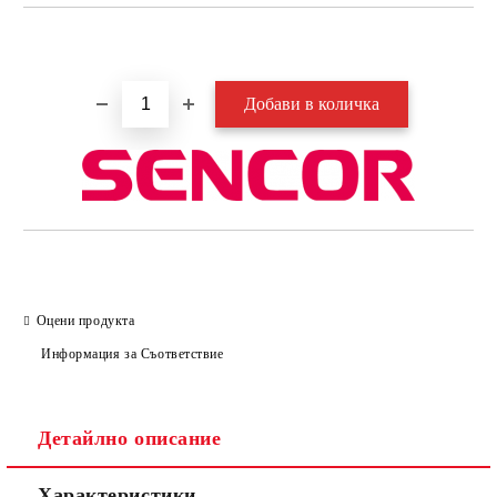
Добави в желани
Оцени продукта
Информация за Съответствие
Детайлно описание
Характеристики