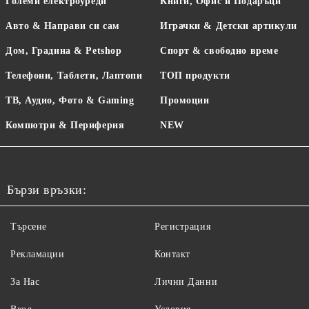
Големи електроуреди
Книги, Офис и Подаръци
Авто & Направи си сам
Играчки & Детски артикули
Дом, Градина & Petshop
Спорт & свободно време
Телефони, Таблети, Лаптопи
ТОП продукти
ТВ, Аудио, Фото & Gaming
Промоции
Компютри & Периферия
NEW
Бързи връзки:
Търсене
Регистрация
Рекламации
Контакт
За Нас
Лични Данни