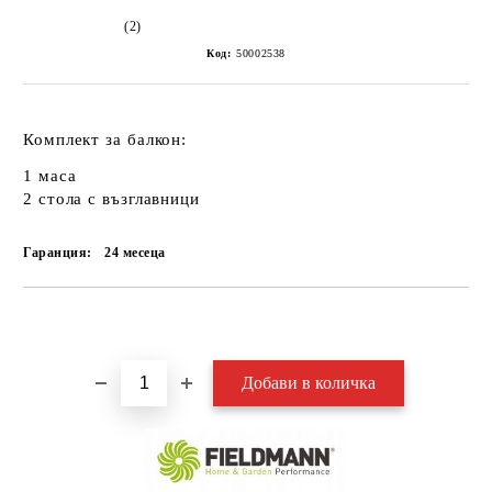
(2)
Код:
50002538
Комплект за балкон:
1 маса
2 стола с възглавници
Гаранция:
24 месеца
Добави в желани