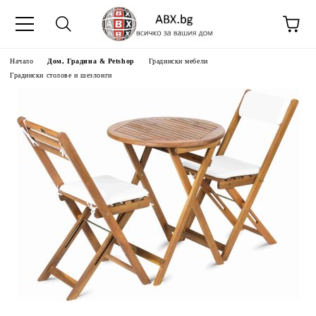
Начало
Дом, Градина & Petshop
Градински мебели
Градински столове и шезлонги