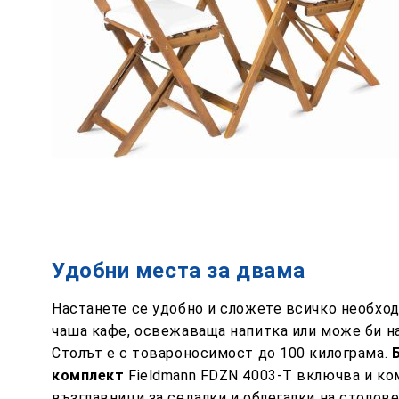
Удобни места за двама
Настанете се удобно и сложете всичко необход
чаша кафе, освежаваща напитка или може би на
Столът е с товароносимост до 100 килограма.
комплект
Fieldmann FDZN 4003-T включва и ко
възглавници за седалки и облегалки на столове