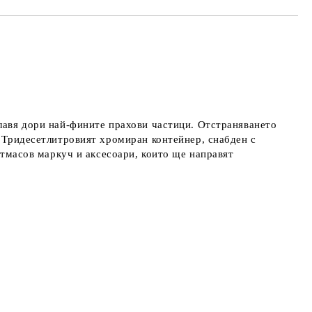
улавя дори най-фините прахови частици. Отстраняването
. Тридесетлитровият хромиран контейнер, снабден с
астмасов маркуч и аксесоари, които ще направят