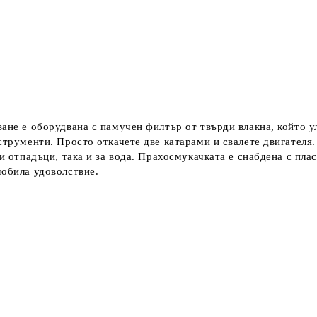
ване е оборудвана с памучен филтър от твърди влакна, който 
струменти. Просто откачете две катарами и свалете двигателя
хи отпадъци, така и за вода. Прахосмукачката е снабдена с пл
мобила удоволствие.