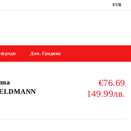
EUR
оуреди
Дом, Градина
€76.69
лна
FIELDMANN
149.99лв.