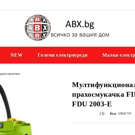
NEW
Големи електроуреди
Малки електр
рахосмукачки
Мултифункциона
прахосмукачка 
FDU 2003-E
(3)
Код:
50001707