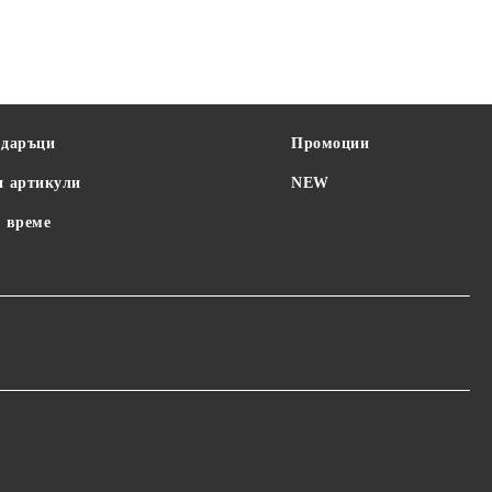
одаръци
Промоции
и артикули
NEW
 време