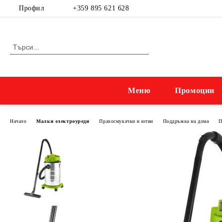
Профил
+359 895 621 628
Меню
Промоции
Начало
Малки електроуреди
Прахосмукачки и ютии
Поддръжка на дома
П