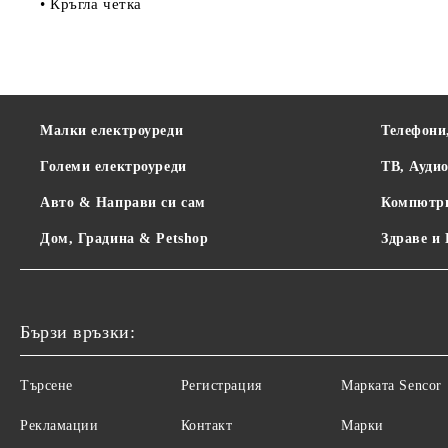
• Кръгла четка
Малки електроуреди
Телефони
Големи електроуреди
ТВ, Ауди
Авто & Направи си сам
Компютр
Дом, Градина & Petshop
Здраве и
Бързи връзки:
Търсене
Регистрация
Maрката Sencor
Рекламации
Контакт
Марки