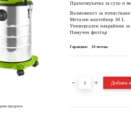
Прахосмукачка за сухо и м
Възможност за почистване 
Метален контейнер 30 L
Универсален накрайник за
Памучен филтър
Гаранция:
24 месеца
Добави в желани
цени продукта