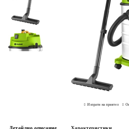
Изпрати на приятел
О
Детайлно описание
Характеристики