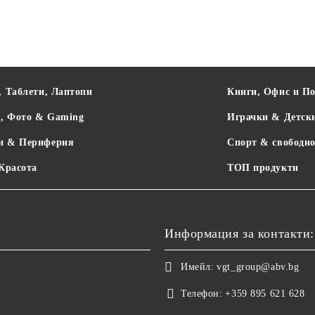
, Таблети, Лаптопи
Книги, Офис и П
о, Фото & Gaming
Играчки & Детск
и & Периферия
Спорт & свободно
 Красота
ТОП продукти
Информация за контакти:
Имейл:
vgt_group@abv.bg
Телефон:
+359 895 621 628