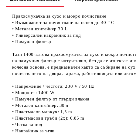
Прахосмукачка за сухо и мокро почистване
• Възможност за почистване на пепел до 40 ° C
• Метален контейнер 30 L
• Универсален накрайник за под
• Памучен филтър
Тази 1400-ватова прахосмукачка за сухо и мокро почист
на памучния филтър е интуитивно, без да се изискват ин
колесна основа, е предназначен както са събиране на су
почистването на двора, гаража, работилницата или авто
• Напрежение / честота: 230 V / 50 Hz
• Мощност: 1400 W
• Памучен филтър от твърди влакна
• Метален контейнер: 30 л
• Пластмасов маркуч: 1,5 m
• Пластмасови тръби (2x): 0,85 m
• Четка за под
• Накрайник за ъгли