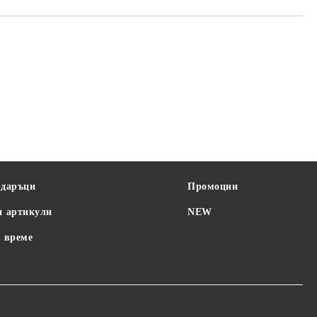
одаръци
Промоции
и артикули
NEW
 време