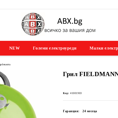
NEW
Големи електроуреди
Малки електр
арбекюта
Грил FIELDMANN
Код:
41001903
Гаранция:
24 месеца