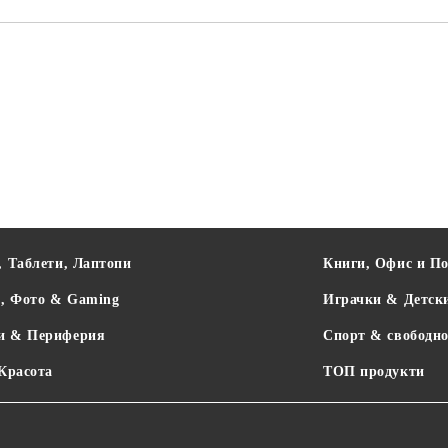
, Таблети, Лаптопи
Книги, Офис и П
о, Фото & Gaming
Играчки & Детск
и & Периферия
Спорт & свободно
 Красота
ТОП продукти