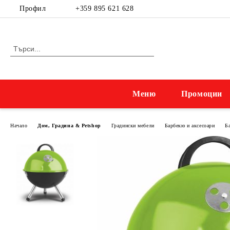
Профил
+359 895 621 628
Меню
Промоции
Начало
Дом, Градина & Petshop
Градински мебели
Барбекю и аксесоари
Б