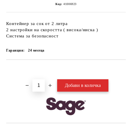
Код:
41006923
Контейнер за сок от 2 литра
2 настройки на скоростта ( висока/ниска )
Система за безопасност
Гаранция:
24 месеца
Добави в желани