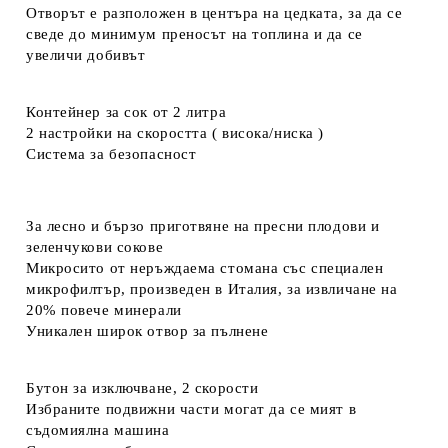
Отворът е разположен в центъра на цедката, за да се
сведе до минимум преносът на топлина и да се
увеличи добивът
Контейнер за сок от 2 литра
2 настройки на скоростта ( висока/ниска )
Система за безопасност
За лесно и бързо приготвяне на пресни плодови и
зеленчукови сокове
Микросито от неръждаема стомана със специален
микрофилтър, произведен в Италия, за извличане на
20% повече минерали
Уникален широк отвор за пълнене
Бутон за изключване, 2 скорости
Избраните подвижни части могат да се мият в
съдомиялна машина