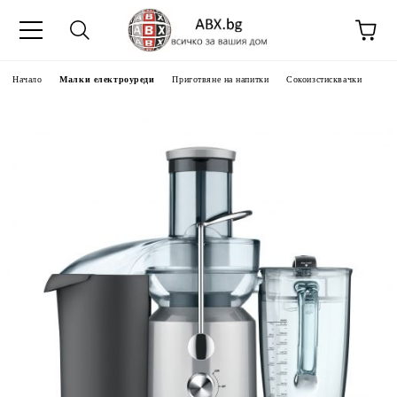
Начало
Малки електроуреди
Приготвяне на напитки
Сокоизстисквачки